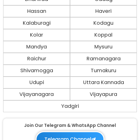
Hassan
Haveri
Kalaburagi
Kodagu
Kolar
Koppal
Mandya
Mysuru
Raichur
Ramanagara
Shivamogga
Tumakuru
Udupi
Uttara Kannada
Vijayanagara
Vijayapura
Yadgiri
Join Our Telegram & WhatsApp Channel
Telegram Channel