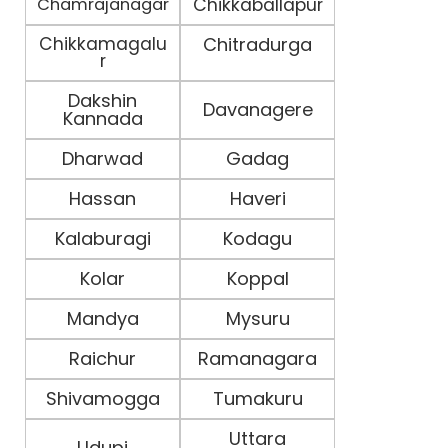
Chamrajanagar
Chikkaballapur
Chikkamagalu
Chitradurga
r
Dakshin
Davanagere
Kannada
Dharwad
Gadag
Hassan
Haveri
Kalaburagi
Kodagu
Kolar
Koppal
Mandya
Mysuru
Raichur
Ramanagara
Shivamogga
Tumakuru
Uttara
Udupi