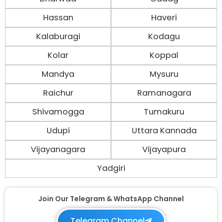
Hassan
Haveri
Kalaburagi
Kodagu
Kolar
Koppal
Mandya
Mysuru
Raichur
Ramanagara
Shivamogga
Tumakuru
Udupi
Uttara Kannada
Vijayanagara
Vijayapura
Yadgiri
Join Our Telegram & WhatsApp Channel
Telegram Channel