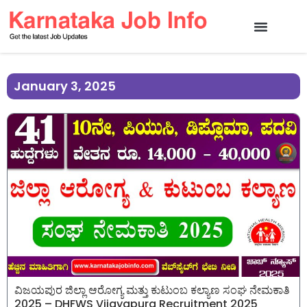
January 3, 2025
ವಿಜಯಪುರ ಜಿಲ್ಲಾ ಆರೋಗ್ಯ ಮತ್ತು ಕುಟುಂಬ ಕಲ್ಯಾಣ ಸಂಘ ನೇಮಕಾತಿ
2025 – DHFWS Vijayapura Recruitment 2025