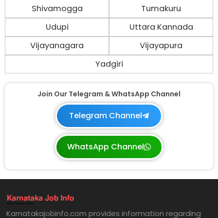
Shivamogga
Tumakuru
Udupi
Uttara Kannada
Vijayanagara
Vijayapura
Yadgiri
Join Our Telegram & WhatsApp Channel
Telegram Channel
WhatsApp Channel
Karnatakajobinfo.com provides information regarding