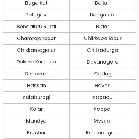
Bagalkot
Ballari
Belagavi
Bengaluru
Bengaluru Rural
Bidar
Chamrajanagar
Chikkaballapur
Chikkamagalur
Chitradurga
Davanagere
Dakshin Kannada
Dharwad
Gadag
Hassan
Haveri
Kalaburagi
Kodagu
Kolar
Koppal
Mandya
Mysuru
Raichur
Ramanagara