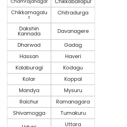
Chamrajanagar
Chikkaballapur
Chikkamagalu
Chitradurga
r
Dakshin
Davanagere
Kannada
Dharwad
Gadag
Hassan
Haveri
Kalaburagi
Kodagu
Kolar
Koppal
Mandya
Mysuru
Raichur
Ramanagara
Shivamogga
Tumakuru
Uttara
Udupi