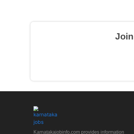
Joi
Karnatakajobinfo.com provides information