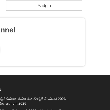
Yadgiri
nnel
s
್ ಲೈವೆಲಿಹೂಡ್ ಪ್ರಮೋಷನ್ ಸೊಸೈಟಿ ನೇಮಕಾತಿ 2026 –
ecruitment 2026