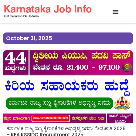
October 31, 2025
ಕರ್ನಾಟಕ ರಾಜ್ಯ ಸಣ್ಣ ಕೈಗಾರಿಕೆಗಳ ಅಭಿವೃದ್ಧಿ ನಿಗಮ ನೇಮಕಾತಿ 2025
– KEA KSSIDC Recruitment 2025