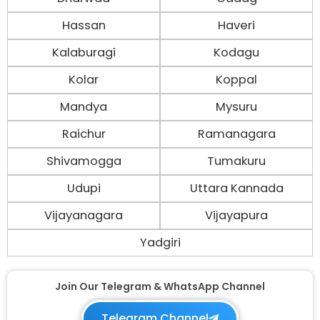
Hassan
Haveri
Kalaburagi
Kodagu
Kolar
Koppal
Mandya
Mysuru
Raichur
Ramanagara
Shivamogga
Tumakuru
Udupi
Uttara Kannada
Vijayanagara
Vijayapura
Yadgiri
Join Our Telegram & WhatsApp Channel
Telegram Channel