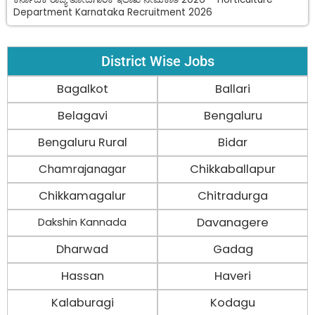
Department Karnataka Recruitment 2026
District Wise Jobs
Bagalkot
Ballari
Belagavi
Bengaluru
Bengaluru Rural
Bidar
Chamrajanagar
Chikkaballapur
Chikkamagalur
Chitradurga
Davanagere
Dakshin Kannada
Dharwad
Gadag
Hassan
Haveri
Kalaburagi
Kodagu