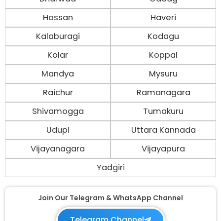
Hassan
Haveri
Kalaburagi
Kodagu
Kolar
Koppal
Mandya
Mysuru
Raichur
Ramanagara
Shivamogga
Tumakuru
Udupi
Uttara Kannada
Vijayanagara
Vijayapura
Yadgiri
Join Our Telegram & WhatsApp Channel
Telegram Channel