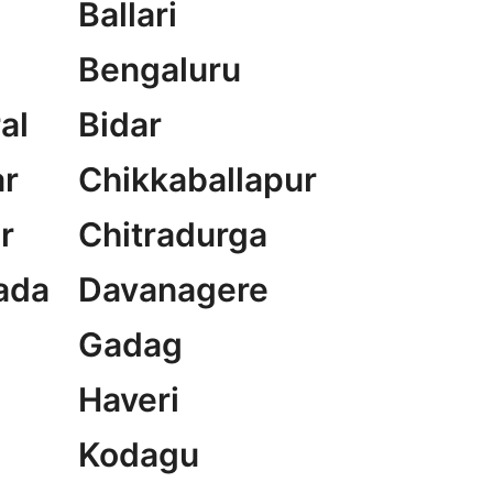
Ballari
Bengaluru
al
Bidar
r
Chikkaballapur
r
Chitradurga
ada
Davanagere
Gadag
Haveri
Kodagu