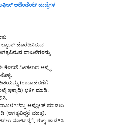
ಆಫೀಸ್ ಅಟೆಂಡೆಂಟ್ ಹುದ್ದೆಗಳ
ೇಕು
 ಬ್ಯಾಂಕ್ ಹೊರಡಿಸಿರುವ
ಅಗತ್ಯವಿರುವ ದಾಖಲೆಗಳನ್ನು
ಾ ಈ ಕೆಳಗಡೆ ನೀಡಲಾದ ಅಪ್ಲೈ
ಕೊಳ್ಳಿ.
ಮಾಹಿತಿಯನ್ನು (ಉದಾಹರಣೆಗೆ
ಯೆ ಇತ್ಯಾದಿ) ಭರ್ತಿ ಮಾಡಿ,
ಿಸಿ.
/ ದಾಖಲೆಗಳನ್ನು ಅಪ್ಲೋಡ್ ಮಾಡಲು
ಿ (ಅಗತ್ಯವಿದ್ದರೆ ಮಾತ್ರ).
ಸಲು ಸೂಚಿಸಿದ್ದರೆ, ಶುಲ್ಕ ಪಾವತಿಸಿ