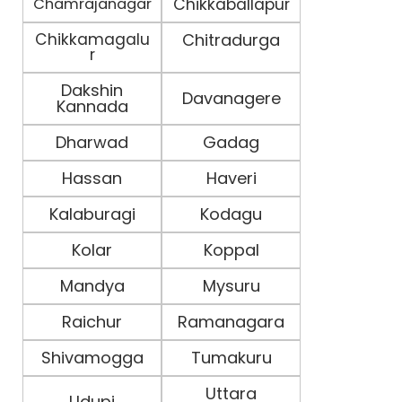
Chamrajanagar
Chikkaballapur
Chikkamagalu
Chitradurga
r
Dakshin
Davanagere
Kannada
Dharwad
Gadag
Hassan
Haveri
Kalaburagi
Kodagu
Kolar
Koppal
Mandya
Mysuru
Raichur
Ramanagara
Shivamogga
Tumakuru
Uttara
Udupi