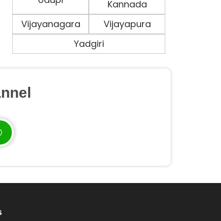
Kannada
Vijayanagara
Vijayapura
Yadgiri
nnel
s