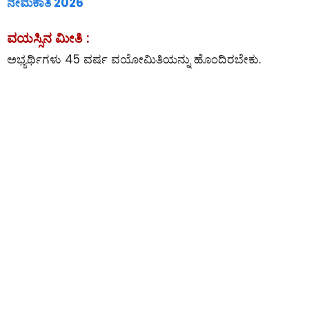
ನೇಮಕಾತಿ 2026
ವಯಸ್ಸಿನ ಮೀತಿ :
ಅಭ್ಯರ್ಥಿಗಳು 45 ವರ್ಷ ವಯೋಮಿತಿಯನ್ನು ಹೊಂದಿರಬೇಕು.