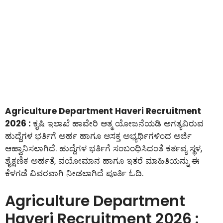
Agriculture Department Haveri Recruitment
2026 :
ಕೃಷಿ ಇಲಾಖೆ ಹಾವೇರಿ ಆತ್ಮ ಯೋಜನೆಯಡಿ ಅಗತ್ಯವಿರುವ
ಹುದ್ದೆಗಳ ಭರ್ತಿಗೆ ಅರ್ಹ ಹಾಗೂ ಆಸಕ್ತ ಅಭ್ಯರ್ಥಿಗಳಿಂದ ಅರ್ಜಿ
ಆಹ್ವಾನಿಸಲಾಗಿದೆ. ಹುದ್ದೆಗಳ ಭರ್ತಿಗೆ ಸಂಬಂಧಿಸಿದಂತೆ ಕರ್ತವ್ಯ ಸ್ಥಳ,
ಶೈಕ್ಷಣಿಕ ಅರ್ಹತೆ, ವಯೋಮಾನ ಹಾಗೂ ಇತರೆ ಮಾಹಿತಿಯನ್ನು ಈ
ಕೆಳಗಡೆ ವಿವರವಾಗಿ ನೀಡಲಾಗಿದೆ ಪೂರ್ತಿ ಓದಿ.
Agriculture Department
Haveri Recruitment 2026 :