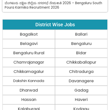
ಬೆಂಗಳೂರು ದಕ್ಷಿಣ ಜಿಲ್ಲೆಯ ನಗರಸಭೆ ನೇಮಕಾತಿ 2026 – Bengaluru South
Poura Karmika Recruitment 2026
District Wise Jobs
Bagalkot
Ballari
Belagavi
Bengaluru
Bengaluru Rural
Bidar
Chamrajanagar
Chikkaballapur
Chikkamagalur
Chitradurga
Davanagere
Dakshin Kannada
Dharwad
Gadag
Hassan
Haveri
Kalaburagi
Kodagu