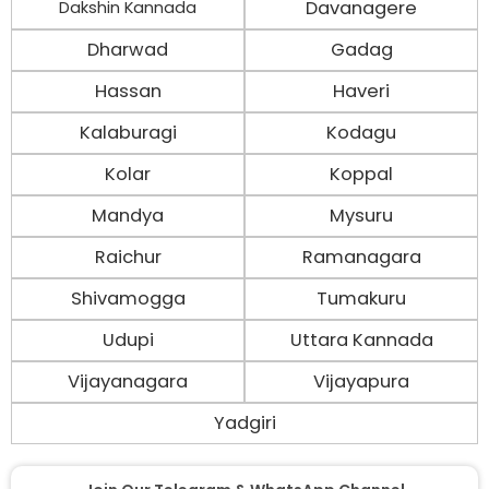
Davanagere
Dakshin Kannada
Dharwad
Gadag
Hassan
Haveri
Kalaburagi
Kodagu
Kolar
Koppal
Mandya
Mysuru
Raichur
Ramanagara
Shivamogga
Tumakuru
Udupi
Uttara Kannada
Vijayanagara
Vijayapura
Yadgiri