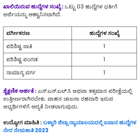
ಖಾಲಿಯಿರುವ ಹುದ್ದೆಗಳ ಸಂಖ್ಯೆ :
ಒಟ್ಟು 03 ಹುದ್ದೆಗಳ ಭರ್ತಿಗೆ
ಅರ್ಜಿಯನ್ನು ಆಹ್ವಾನಿಸಲಾಗಿದೆ.
ವರ್ಗೀಕರಣ
ಹುದ್ದೆಗಳ ಸಂಖ್ಯೆ
ಪರಿಶಿಷ್ಟ ಜಾತಿ
1
ಪರಿಶಿಷ್ಟ ಪಂಗಡ
1
ಸಾಮಾನ್ಯ ವರ್ಗ
1
ಶೈಕ್ಷಣಿಕ ಅರ್ಹತೆ :
ಎಸ್.ಎಸ್.ಎಲ್.ಸಿ ಅಥವಾ ತತ್ಸಮಾನ ಪರೀಕ್ಷೆಯಲ್ಲಿ
ಉತ್ತೀರ್ಣರಾಗಿರಬೇಕು. ವಾಹನ ಚಾಲನಾ ರಹದಾರಿ ಇರುವ
ಅಭ್ಯರ್ಥಿಗಳಿಗೆ ಆದ್ಯತೆ ನೀಡಲಾಗುವುದು.
ಉದ್ಯೋಗ ಮಾಹಿತಿ :
ಬಳ್ಳಾರಿ ಜಿಲ್ಲಾ ನ್ಯಾಯಾಲಯದಲ್ಲಿ ಜವಾನ ಹುದ್ದೆಗಳ
ನೇರ ನೇಮಕಾತಿ 2023