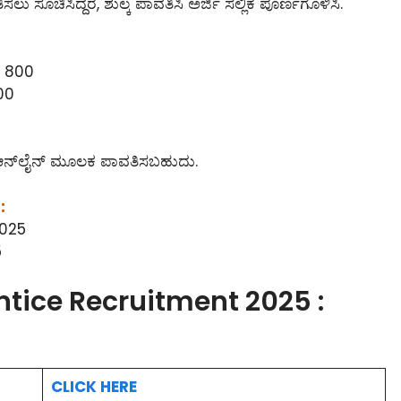
ಲು ಸೂಚಿಸಿದ್ದರೆ, ಶುಲ್ಕ ಪಾವತಿಸಿ ಅರ್ಜಿ ಸಲ್ಲಿಕೆ ಪೂರ್ಣಗೊಳಿಸಿ.
ೂ. 800
600
ು ಆನ್‌ಲೈನ್‌ ಮೂಲಕ ಪಾವತಿಸಬಹುದು.
:
 2025
5
tice Recruitment 2025 :
CLICK HERE