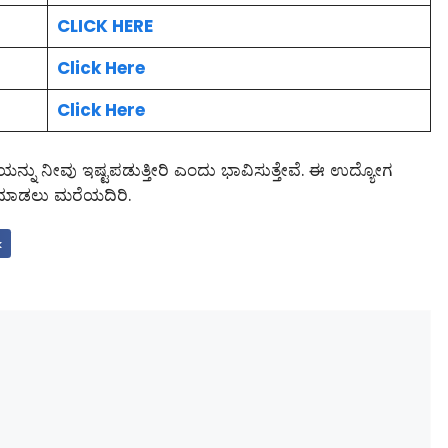
CLICK HERE
Click Here
Click Here
್ನು ನೀವು ಇಷ್ಟಪಡುತ್ತೀರಿ ಎಂದು ಭಾವಿಸುತ್ತೇವೆ. ಈ ಉದ್ಯೋಗ
ೇರ್ ಮಾಡಲು ಮರೆಯದಿರಿ.
k