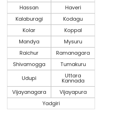
Hassan
Haveri
Kalaburagi
Kodagu
Kolar
Koppal
Mandya
Mysuru
Raichur
Ramanagara
Shivamogga
Tumakuru
Uttara
Udupi
Kannada
Vijayanagara
Vijayapura
Yadgiri