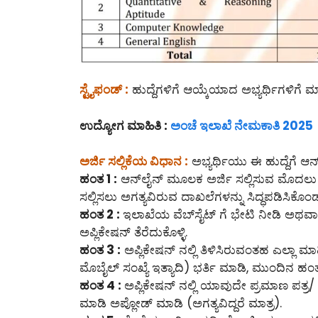
ಸ್ಟೈಫಂಡ್ :
ಹುದ್ದೆಗಳಿಗೆ ಆಯ್ಕೆಯಾದ ಅಭ್ಯರ್ಥಿಗಳಿಗೆ 
ಉದ್ಯೋಗ ಮಾಹಿತಿ :
ಅಂಚೆ ಇಲಾಖೆ ನೇಮಕಾತಿ 2025
ಅರ್ಜಿ ಸಲ್ಲಿಕೆಯ ವಿಧಾನ :
ಅಭ್ಯರ್ಥಿಯು ಈ ಹುದ್ದೆಗೆ ಆನ್
ಹಂತ 1 :
ಆನ್‌ಲೈನ್‌ ಮೂಲಕ ಅರ್ಜಿ ಸಲ್ಲಿಸುವ ಮೊದಲ
ಸಲ್ಲಿಸಲು ಅಗತ್ಯವಿರುವ ದಾಖಲೆಗಳನ್ನು ಸಿದ್ಧಪಡಿಸಿಕೊಂ
ಹಂತ 2 :
ಇಲಾಖೆಯ ವೆಬ್‌ಸೈಟ್ ಗೆ ಭೇಟಿ ನೀಡಿ ಅಥವಾ ಈ
ಅಪ್ಲಿಕೇಷನ್ ತೆರೆದುಕೊಳ್ಳಿ.
ಹಂತ 3 :
ಅಪ್ಲಿಕೇಷನ್ ನಲ್ಲಿ ತಿಳಿಸಿರುವಂತಹ ಎಲ್ಲಾ ಮಾ
ಮೊಬೈಲ್ ಸಂಖ್ಯೆ ಇತ್ಯಾದಿ) ಭರ್ತಿ ಮಾಡಿ, ಮುಂದಿನ ಹಂತಕ
ಹಂತ 4 :
ಅಪ್ಲಿಕೇಷನ್ ನಲ್ಲಿ ಯಾವುದೇ ಪ್ರಮಾಣ ಪತ್ರ/ 
ಮಾಡಿ ಅಪ್ಲೋಡ್ ಮಾಡಿ (ಅಗತ್ಯವಿದ್ದರೆ ಮಾತ್ರ).