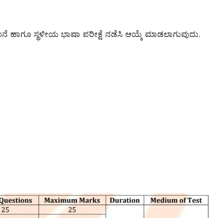
ೀಲನೆ ಹಾಗೂ ಸ್ಥಳೀಯ ಭಾಷಾ ಪರೀಕ್ಷೆ ನಡೆಸಿ ಆಯ್ಕೆ ಮಾಡಲಾಗುವುದು.