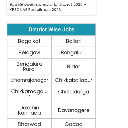
ಕರ್ನಾಟಕ ಲೋಕಸೇವಾ ಆಯೋಗದ ನೇಮಕಾತಿ 2026 –
KPSC KAS Recruitment 2026
District Wise Jobs
Bagalkot
Ballari
Belagavi
Bengaluru
Bengaluru
Bidar
Rural
Chamrajanagar
Chikkaballapur
Chikkamagalu
Chitradurga
r
Dakshin
Davanagere
Kannada
Dharwad
Gadag