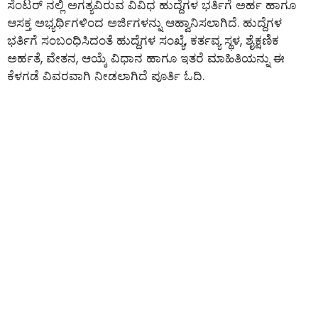
ಸೆಂಟರ್ ನಲ್ಲಿ ಅಗತ್ಯವಿರುವ ವಿವಿಧ ಹುದ್ದೆಗಳ ಭರ್ತಿಗೆ ಅರ್ಹ ಹಾಗೂ
ಆಸಕ್ತ ಅಭ್ಯರ್ಥಿಗಳಿಂದ ಅರ್ಜಿಗಳನ್ನು ಆಹ್ವಾನಿಸಲಾಗಿದೆ. ಹುದ್ದೆಗಳ
ಭರ್ತಿಗೆ ಸಂಬಂಧಿಸಿದಂತೆ ಹುದ್ದೆಗಳ ಸಂಖ್ಯೆ, ಕರ್ತವ್ಯ ಸ್ಥಳ, ಶೈಕ್ಷಣಿಕ
ಅರ್ಹತೆ, ವೇತನ, ಆಯ್ಕೆ ವಿಧಾನ ಹಾಗೂ ಇತರೆ ಮಾಹಿತಿಯನ್ನು ಈ
ಕೆಳಗಡೆ ವಿವರವಾಗಿ ನೀಡಲಾಗಿದೆ ಪೂರ್ತಿ ಓದಿ.