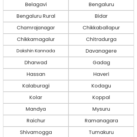
Belagavi
Bengaluru
Bengaluru Rural
Bidar
Chamrajanagar
Chikkaballapur
Chikkamagalur
Chitradurga
Davanagere
Dakshin Kannada
Dharwad
Gadag
Hassan
Haveri
Kalaburagi
Kodagu
Kolar
Koppal
Mandya
Mysuru
Raichur
Ramanagara
Shivamogga
Tumakuru