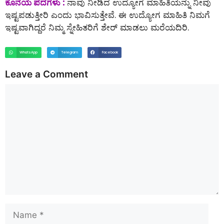
ಕೊನೆಯ ಪದಗಳು :
ನಾವು ನೀಡಿದ ಉದ್ಯೋಗ ಮಾಹಿತಿಯನ್ನು ನೀವು
ಇಷ್ಟಪಡುತ್ತೀರಿ ಎಂದು ಭಾವಿಸುತ್ತೇವೆ. ಈ ಉದ್ಯೋಗ ಮಾಹಿತಿ ನಿಮಗೆ
ಇಷ್ಟವಾಗಿದ್ದರೆ ನಿಮ್ಮ ಸ್ನೇಹಿತರಿಗೆ ಶೇರ್ ಮಾಡಲು ಮರೆಯದಿರಿ.
WhatsApp
Telegram
Facebook
Leave a Comment