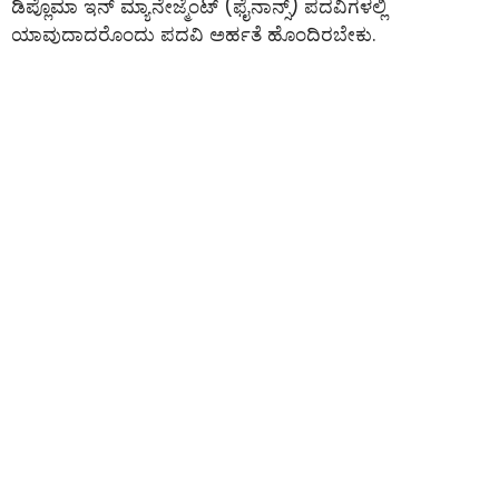
ಡಿಪ್ಲೊಮಾ ಇನ್ ಮ್ಯಾನೇಜ್ಮೆಂಟ್ (ಫೈನಾನ್ಸ್) ಪದವಿಗಳಲ್ಲಿ
ಯಾವುದಾದರೊಂದು ಪದವಿ ಅರ್ಹತೆ ಹೊಂದಿರಬೇಕು.