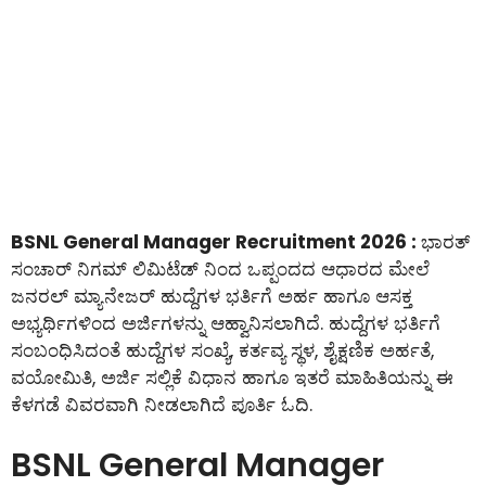
BSNL General Manager Recruitment 2026 :
ಭಾರತ್
ಸಂಚಾರ್ ನಿಗಮ್ ಲಿಮಿಟೆಡ್ ನಿಂದ ಒಪ್ಪಂದದ ಆಧಾರದ ಮೇಲೆ
ಜನರಲ್ ಮ್ಯಾನೇಜರ್ ಹುದ್ದೆಗಳ ಭರ್ತಿಗೆ ಅರ್ಹ ಹಾಗೂ ಆಸಕ್ತ
ಅಭ್ಯರ್ಥಿಗಳಿಂದ ಅರ್ಜಿಗಳನ್ನು ಆಹ್ವಾನಿಸಲಾಗಿದೆ. ಹುದ್ದೆಗಳ ಭರ್ತಿಗೆ
ಸಂಬಂಧಿಸಿದಂತೆ ಹುದ್ದೆಗಳ ಸಂಖ್ಯೆ, ಕರ್ತವ್ಯ ಸ್ಥಳ, ಶೈಕ್ಷಣಿಕ ಅರ್ಹತೆ,
ವಯೋಮಿತಿ, ಅರ್ಜಿ ಸಲ್ಲಿಕೆ ವಿಧಾನ ಹಾಗೂ ಇತರೆ ಮಾಹಿತಿಯನ್ನು ಈ
ಕೆಳಗಡೆ ವಿವರವಾಗಿ ನೀಡಲಾಗಿದೆ ಪೂರ್ತಿ ಓದಿ.
BSNL General Manager