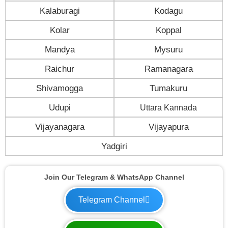
Kalaburagi
Kodagu
Kolar
Koppal
Mandya
Mysuru
Raichur
Ramanagara
Shivamogga
Tumakuru
Udupi
Uttara Kannada
Vijayanagara
Vijayapura
Yadgiri
Join Our Telegram & WhatsApp Channel
Telegram Channel