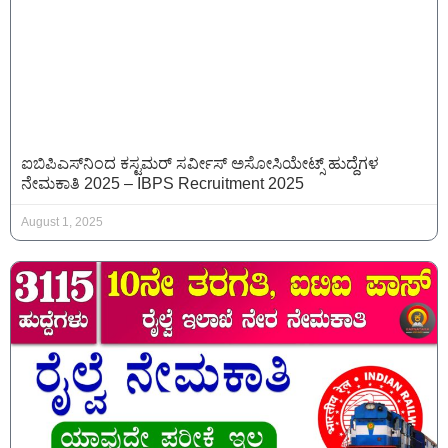
ಐಬಿಪಿಎಸ್‌ನಿಂದ ಕಸ್ಟಮರ್ ಸರ್ವೀಸ್ ಅಸೋಸಿಯೇಟ್ಸ್ ಹುದ್ದೆಗಳ
ನೇಮಕಾತಿ 2025 – IBPS Recruitment 2025
August 1, 2025