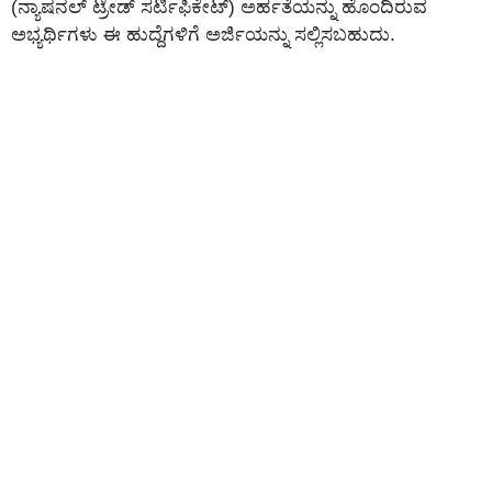
(ನ್ಯಾಷನಲ್ ಟ್ರೇಡ್ ಸರ್ಟಿಫಿಕೇಟ್) ಅರ್ಹತೆಯನ್ನು ಹೊಂದಿರುವ
ಅಭ್ಯರ್ಥಿಗಳು ಈ ಹುದ್ದೆಗಳಿಗೆ ಅರ್ಜಿಯನ್ನು ಸಲ್ಲಿಸಬಹುದು.