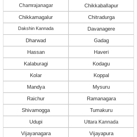
Chamrajanagar
Chikkaballapur
Chikkamagalur
Chitradurga
Dakshin Kannada
Davanagere
Dharwad
Gadag
Hassan
Haveri
Kalaburagi
Kodagu
Kolar
Koppal
Mandya
Mysuru
Raichur
Ramanagara
Shivamogga
Tumakuru
Udupi
Uttara Kannada
Vijayanagara
Vijayapura