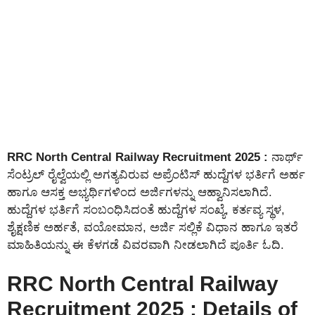
RRC North Central Railway Recruitment 2025 :
ನಾರ್ಥ್
ಸೆಂಟ್ರಲ್ ರೈಲ್ವೆಯಲ್ಲಿ ಅಗತ್ಯವಿರುವ ಅಪ್ರೆಂಟಿಸ್ ಹುದ್ದೆಗಳ ಭರ್ತಿಗೆ ಅರ್ಹ
ಹಾಗೂ ಆಸಕ್ತ ಅಭ್ಯರ್ಥಿಗಳಿಂದ ಅರ್ಜಿಗಳನ್ನು ಆಹ್ವಾನಿಸಲಾಗಿದೆ.
ಹುದ್ದೆಗಳ ಭರ್ತಿಗೆ ಸಂಬಂಧಿಸಿದಂತೆ ಹುದ್ದೆಗಳ ಸಂಖ್ಯೆ, ಕರ್ತವ್ಯ ಸ್ಥಳ,
ಶೈಕ್ಷಣಿಕ ಅರ್ಹತೆ, ವಯೋಮಾನ, ಅರ್ಜಿ ಸಲ್ಲಿಕೆ ವಿಧಾನ ಹಾಗೂ ಇತರೆ
ಮಾಹಿತಿಯನ್ನು ಈ ಕೆಳಗಡೆ ವಿವರವಾಗಿ ನೀಡಲಾಗಿದೆ ಪೂರ್ತಿ ಓದಿ.
RRC North Central Railway
Recruitment 2025 : Details of