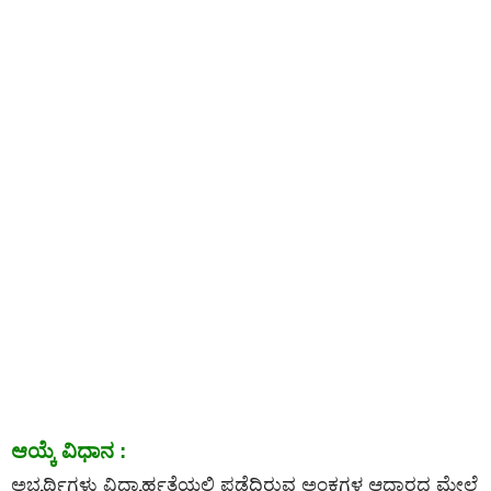
ಆಯ್ಕೆ ವಿಧಾನ :
ಅಭ್ಯರ್ಥಿಗಳು ವಿದ್ಯಾರ್ಹತೆಯಲ್ಲಿ ಪಡೆದಿರುವ ಅಂಕಗಳ ಆಧಾರದ ಮೇಲೆ