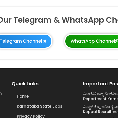
 Our Telegram & WhatsApp Ch
Telegram Channel
WhatsApp Channel
Quick Links
Important Pos
n
ಕರ್ನಾಟಕ ರಾಜ್ಯ ತೋಟಗಾ
Home
Department Karna
Karnataka State Jobs
ಕೊಪ್ಪಳ ಜಿಲ್ಲಾ ಆರೋಗ್
Koppal Recruitme
Privacy Policy