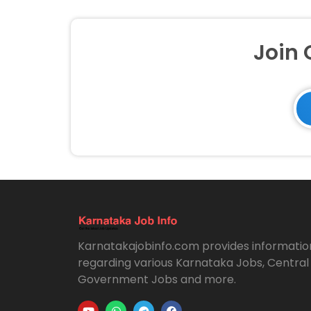
Join
Karnatakajobinfo.com provides informatio
regarding various Karnataka Jobs, Central
Government Jobs and more.