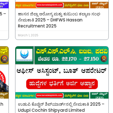
25 –
ಹಾಸನ ಜಿಲ್ಲಾ ಆರೋಗ್ಯ ಮತ್ತು ಕುಟುಂಬ ಕಲ್ಯಾಣ ಸಂಘ
ನೇಮಕಾತಿ 2025 – DHFWS Hassan
Recruitment 2025
March 1, 2025
th
ಉಡುಪಿ ಕೊಚ್ಚಿನ್ ಶಿಪ್‌ಯಾರ್ಡ್‌ನಲ್ಲಿ ನೇಮಕಾತಿ 2025 –
Udupi Cochin Shipyard Limited