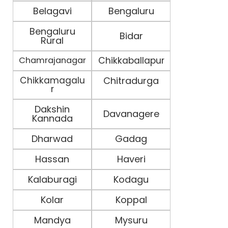
Belagavi
Bengaluru
Bengaluru
Bidar
Rural
Chamrajanagar
Chikkaballapur
Chikkamagalu
Chitradurga
r
Dakshin
Davanagere
Kannada
Dharwad
Gadag
Hassan
Haveri
Kalaburagi
Kodagu
Kolar
Koppal
Mandya
Mysuru