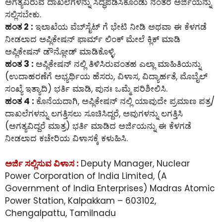
ಅಗತ್ಯವಿರುವ ದಾಖಲೆಗಳನ್ನು ಸಿದ್ಧಪಡಿಸಿಕೊಂಡು ನಂತರ ಅರ್ಜಿಯನ್ನು
ಸಲ್ಲಿಸಬೇಕು.
ಹಂತ 2 :
ಇಲಾಖೆಯ ವೆಬ್‌ಸೈಟ್ ಗೆ ಭೇಟಿ ನೀಡಿ ಅಥವಾ ಈ ಕೆಳಗಡೆ
ನೀಡಲಾದ ಅಪ್ಲಿಕೇಷನ್ ಫಾರ್ಮ್ ಲಿಂಕ್ ಮೇಲೆ ಕ್ಲಿಕ್ ಮಾಡಿ
ಅಪ್ಲಿಕೇಷನ್ ಡೌನ್ಲೋಡ್ ಮಾಡಿಕೊಳ್ಳಿ.
ಹಂತ 3 :
ಅಪ್ಲಿಕೇಷನ್ ನಲ್ಲಿ ತಿಳಿಸಿರುವಂತಹ ಎಲ್ಲಾ ಮಾಹಿತಿಯನ್ನು
(ಉದಾಹರಣೆಗೆ ಅಭ್ಯರ್ಥಿಯ ಹೆಸರು, ವಿಳಾಸ, ವಿದ್ಯಾರ್ಹತೆ, ಮೊಬೈಲ್
ಸಂಖ್ಯೆ ಇತ್ಯಾದಿ) ಭರ್ತಿ ಮಾಡಿ, ಪುನಃ ಒಮ್ಮೆ ಪರಿಶೀಲಿಸಿ.
ಹಂತ 4 :
ಕೊನೆಯದಾಗಿ, ಅಪ್ಲಿಕೇಷನ್ ನಲ್ಲಿ ಯಾವುದೇ ಪ್ರಮಾಣ ಪತ್ರ/
ದಾಖಲೆಗಳನ್ನು ಲಗತ್ತಿಸಲು ಸೂಚಿಸಿದ್ದರೆ, ಅವುಗಳನ್ನು ಲಗತ್ತಿಸಿ
(ಅಗತ್ಯವಿದ್ದರೆ ಮಾತ್ರ) ಭರ್ತಿ ಮಾಡಿದ ಅರ್ಜಿಯನ್ನು ಈ ಕೆಳಗಡೆ
ನೀಡಲಾದ ಕಚೇರಿಯ ವಿಳಾಸಕ್ಕೆ ಕಳುಹಿಸಿ.
ಅರ್ಜಿ ಸಲ್ಲಿಸುವ ವಿಳಾಸ :
Deputy Manager, Nuclear
Power Corporation of India Limited, (A
Government of India Enterprises) Madras Atomic
Power Station, Kalpakkam – 603102,
Chengalpattu, Tamilnadu