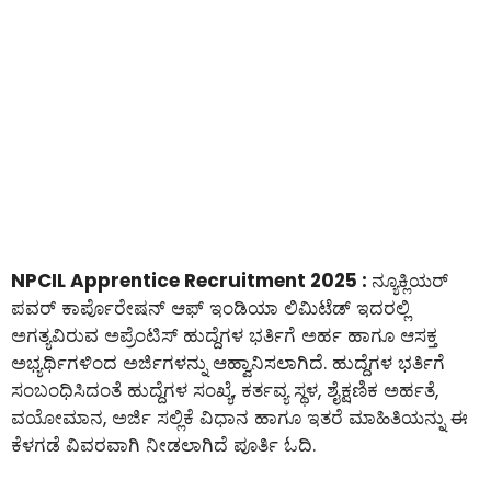
NPCIL Apprentice Recruitment 2025 :
ನ್ಯೂಕ್ಲಿಯರ್
ಪವರ್ ಕಾರ್ಪೊರೇಷನ್ ಆಫ್ ಇಂಡಿಯಾ ಲಿಮಿಟೆಡ್ ಇದರಲ್ಲಿ
ಅಗತ್ಯವಿರುವ ಅಪ್ರೆಂಟಿಸ್ ಹುದ್ದೆಗಳ ಭರ್ತಿಗೆ ಅರ್ಹ ಹಾಗೂ ಆಸಕ್ತ
ಅಭ್ಯರ್ಥಿಗಳಿಂದ ಅರ್ಜಿಗಳನ್ನು ಆಹ್ವಾನಿಸಲಾಗಿದೆ. ಹುದ್ದೆಗಳ ಭರ್ತಿಗೆ
ಸಂಬಂಧಿಸಿದಂತೆ ಹುದ್ದೆಗಳ ಸಂಖ್ಯೆ, ಕರ್ತವ್ಯ ಸ್ಥಳ, ಶೈಕ್ಷಣಿಕ ಅರ್ಹತೆ,
ವಯೋಮಾನ, ಅರ್ಜಿ ಸಲ್ಲಿಕೆ ವಿಧಾನ ಹಾಗೂ ಇತರೆ ಮಾಹಿತಿಯನ್ನು ಈ
ಕೆಳಗಡೆ ವಿವರವಾಗಿ ನೀಡಲಾಗಿದೆ ಪೂರ್ತಿ ಓದಿ.