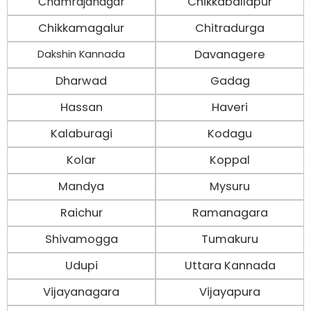
Chamrajanagar
Chikkaballapur
Chikkamagalur
Chitradurga
Davanagere
Dakshin Kannada
Dharwad
Gadag
Hassan
Haveri
Kalaburagi
Kodagu
Kolar
Koppal
Mandya
Mysuru
Raichur
Ramanagara
Shivamogga
Tumakuru
Udupi
Uttara Kannada
Vijayanagara
Vijayapura