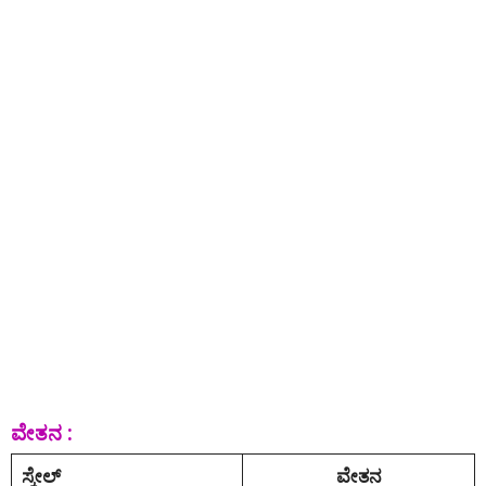
ವೇತನ :
ಸ್ಕೇಲ್
ವೇತನ