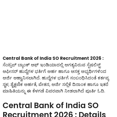
Central Bank of India SO Recruitment 2026 :
ಸೆಂಟ್ರಲ್ ಬ್ಯಾಂಕ್ ಆಫ್ ಇಂಡಿಯಾದಲ್ಲಿ ಅಗತ್ಯವಿರುವ ಸ್ಪೆಷಲಿಸ್ಟ್
ಆಫೀಸರ್ ಹುದ್ದೆಗಳ ಭರ್ತಿಗೆ ಅರ್ಹ ಹಾಗೂ ಆಸಕ್ತ ಅಭ್ಯರ್ಥಿಗಳಿಂದ
ಅರ್ಜಿ ಆಹ್ವಾನಿಸಲಾಗಿದೆ. ಹುದ್ದೆಗಳ ಭರ್ತಿಗೆ ಸಂಬಂಧಿಸಿದಂತೆ ಕರ್ತವ್ಯ
ಸ್ಥಳ, ಶೈಕ್ಷಣಿಕ ಅರ್ಹತೆ, ವೇತನ, ಅರ್ಜಿ ಸಲ್ಲಿಕೆ ದಿನಾಂಕ ಹಾಗೂ ಇತರೆ
ಮಾಹಿತಿಯನ್ನು ಈ ಕೆಳಗಡೆ ವಿವರವಾಗಿ ನೀಡಲಾಗಿದೆ ಪೂರ್ತಿ ಓದಿ.
Central Bank of India SO
Recruitment 2026 : Details