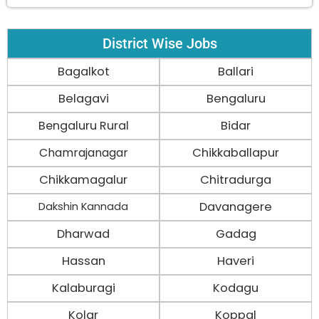
District Wise Jobs
Bagalkot
Ballari
Belagavi
Bengaluru
Bengaluru Rural
Bidar
Chamrajanagar
Chikkaballapur
Chikkamagalur
Chitradurga
Davanagere
Dakshin Kannada
Dharwad
Gadag
Hassan
Haveri
Kalaburagi
Kodagu
Kolar
Koppal