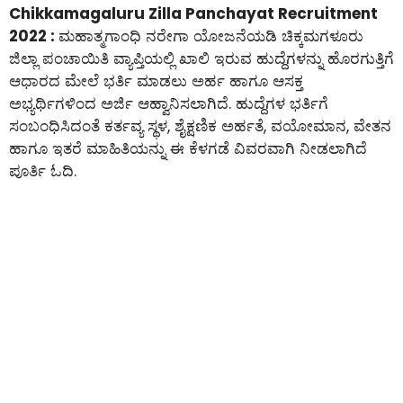
Chikkamagaluru Zilla Panchayat Recruitment
2022 :
ಮಹಾತ್ಮಗಾಂಧಿ ನರೇಗಾ ಯೋಜನೆಯಡಿ ಚಿಕ್ಕಮಗಳೂರು
ಜಿಲ್ಲಾ ಪಂಚಾಯಿತಿ ವ್ಯಾಪ್ತಿಯಲ್ಲಿ ಖಾಲಿ ಇರುವ ಹುದ್ದೆಗಳನ್ನು ಹೊರಗುತ್ತಿಗೆ
ಆಧಾರದ ಮೇಲೆ ಭರ್ತಿ ಮಾಡಲು ಅರ್ಹ ಹಾಗೂ ಆಸಕ್ತ
ಅಭ್ಯರ್ಥಿಗಳಿಂದ ಅರ್ಜಿ ಆಹ್ವಾನಿಸಲಾಗಿದೆ. ಹುದ್ದೆಗಳ ಭರ್ತಿಗೆ
ಸಂಬಂಧಿಸಿದಂತೆ ಕರ್ತವ್ಯ ಸ್ಥಳ, ಶೈಕ್ಷಣಿಕ ಅರ್ಹತೆ, ವಯೋಮಾನ, ವೇತನ
ಹಾಗೂ ಇತರೆ ಮಾಹಿತಿಯನ್ನು ಈ ಕೆಳಗಡೆ ವಿವರವಾಗಿ ನೀಡಲಾಗಿದೆ
ಪೂರ್ತಿ ಓದಿ.