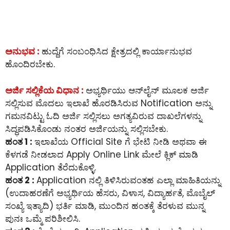
ಅನುಭವ :
ಹುದ್ದೆಗೆ ಸಂಬಂಧಿಸಿದ ಕ್ಷೇತ್ರದಲ್ಲಿ ಕಾರ್ಯಾನುಭವ
ಹೊಂದಿರಬೇಕು.
ಅರ್ಜಿ ಸಲ್ಲಿಕೆಯ ವಿಧಾನ :
ಅಭ್ಯರ್ಥಿಯು ಆನ್‌ಲೈನ್‌ ಮೂಲಕ ಅರ್ಜಿ
ಸಲ್ಲಿಸುವ ಮೊದಲು ಇಲಾಖೆ ಹೊರಡಿಸಿರುವ Notification ಅನ್ನು
ಗಮನವಿಟ್ಟು ಓದಿ ಅರ್ಜಿ ಸಲ್ಲಿಸಲು ಅಗತ್ಯವಿರುವ ದಾಖಲೆಗಳನ್ನು
ಸಿದ್ಧಪಡಿಸಿಕೊಂಡು ನಂತರ ಅರ್ಜಿಯನ್ನು ಸಲ್ಲಿಸಬೇಕು.
ಹಂತ 1 :
ಇಲಾಖೆಯ Official Site ಗೆ ಭೇಟಿ ನೀಡಿ ಅಥವಾ ಈ
ಕೆಳಗಡೆ ನೀಡಲಾದ Apply Online Link ಮೇಲೆ ಕ್ಲಿಕ್ ಮಾಡಿ
Application ತೆರೆದುಕೊಳ್ಳಿ.
ಹಂತ 2 :
Application ನಲ್ಲಿ ತಿಳಿಸಿರುವಂತಹ ಎಲ್ಲಾ ಮಾಹಿತಿಯನ್ನು
(ಉದಾಹರಣೆಗೆ ಅಭ್ಯರ್ಥಿಯ ಹೆಸರು, ವಿಳಾಸ, ವಿದ್ಯಾರ್ಹತೆ, ಮೊಬೈಲ್
ಸಂಖ್ಯೆ ಇತ್ಯಾದಿ) ಭರ್ತಿ ಮಾಡಿ, ಮುಂದಿನ ಹಂತಕ್ಕೆ ತೆರಳುವ ಮುನ್ನ
ಪುನಃ ಒಮ್ಮೆ ಪರಿಶೀಲಿಸಿ.