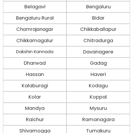
Belagavi
Bengaluru
Bengaluru Rural
Bidar
Chamrajanagar
Chikkaballapur
Chikkamagalur
Chitradurga
Davanagere
Dakshin Kannada
Dharwad
Gadag
Hassan
Haveri
Kalaburagi
Kodagu
Kolar
Koppal
Mandya
Mysuru
Raichur
Ramanagara
Shivamogga
Tumakuru