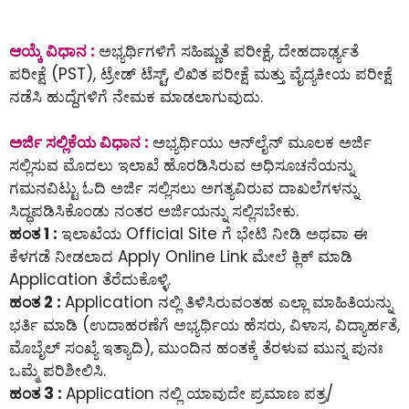
ಆಯ್ಕೆ ವಿಧಾನ :
ಅಭ್ಯರ್ಥಿಗಳಿಗೆ ಸಹಿಷ್ಣುತೆ ಪರೀಕ್ಷೆ, ದೇಹದಾರ್ಢ್ಯತೆ
ಪರೀಕ್ಷೆ (PST), ಟ್ರೇಡ್ ಟೆಸ್ಟ್, ಲಿಖಿತ ಪರೀಕ್ಷೆ ಮತ್ತು ವೈದ್ಯಕೀಯ ಪರೀಕ್ಷೆ
ನಡೆಸಿ ಹುದ್ದೆಗಳಿಗೆ ನೇಮಕ ಮಾಡಲಾಗುವುದು.
ಅರ್ಜಿ ಸಲ್ಲಿಕೆಯ ವಿಧಾನ :
ಅಭ್ಯರ್ಥಿಯು ಆನ್‌ಲೈನ್‌ ಮೂಲಕ ಅರ್ಜಿ
ಸಲ್ಲಿಸುವ ಮೊದಲು ಇಲಾಖೆ ಹೊರಡಿಸಿರುವ ಅಧಿಸೂಚನೆಯನ್ನು
ಗಮನವಿಟ್ಟು ಓದಿ ಅರ್ಜಿ ಸಲ್ಲಿಸಲು ಅಗತ್ಯವಿರುವ ದಾಖಲೆಗಳನ್ನು
ಸಿದ್ಧಪಡಿಸಿಕೊಂಡು ನಂತರ ಅರ್ಜಿಯನ್ನು ಸಲ್ಲಿಸಬೇಕು.
ಹಂತ 1 :
ಇಲಾಖೆಯ Official Site ಗೆ ಭೇಟಿ ನೀಡಿ ಅಥವಾ ಈ
ಕೆಳಗಡೆ ನೀಡಲಾದ Apply Online Link ಮೇಲೆ ಕ್ಲಿಕ್ ಮಾಡಿ
Application ತೆರೆದುಕೊಳ್ಳಿ.
ಹಂತ 2 :
Application ನಲ್ಲಿ ತಿಳಿಸಿರುವಂತಹ ಎಲ್ಲಾ ಮಾಹಿತಿಯನ್ನು
ಭರ್ತಿ ಮಾಡಿ (ಉದಾಹರಣೆಗೆ ಅಭ್ಯರ್ಥಿಯ ಹೆಸರು, ವಿಳಾಸ, ವಿದ್ಯಾರ್ಹತೆ,
ಮೊಬೈಲ್ ಸಂಖ್ಯೆ ಇತ್ಯಾದಿ), ಮುಂದಿನ ಹಂತಕ್ಕೆ ತೆರಳುವ ಮುನ್ನ ಪುನಃ
ಒಮ್ಮೆ ಪರಿಶೀಲಿಸಿ.
ಹಂತ 3 :
Application ನಲ್ಲಿ ಯಾವುದೇ ಪ್ರಮಾಣ ಪತ್ರ/