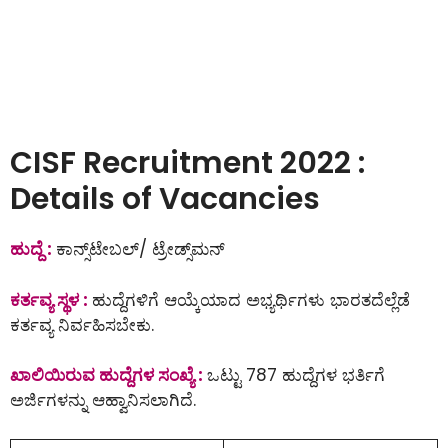
CISF Recruitment 2022 :
Details of Vacancies
ಹುದ್ದೆ :
ಕಾನ್ಸ್‌ಟೇಬಲ್‌/ ಟ್ರೇಡ್ಸ್‌ಮನ್
ಕರ್ತವ್ಯ ಸ್ಥಳ :
ಹುದ್ದೆಗಳಿಗೆ ಆಯ್ಕೆಯಾದ ಅಭ್ಯರ್ಥಿಗಳು ಭಾರತದೆಲ್ಲೆಡೆ
ಕರ್ತವ್ಯ ನಿರ್ವಹಿಸಬೇಕು.
ಖಾಲಿಯಿರುವ ಹುದ್ದೆಗಳ ಸಂಖ್ಯೆ :
ಒಟ್ಟು 787 ಹುದ್ದೆಗಳ ಭರ್ತಿಗೆ
ಅರ್ಜಿಗಳನ್ನು ಆಹ್ವಾನಿಸಲಾಗಿದೆ.