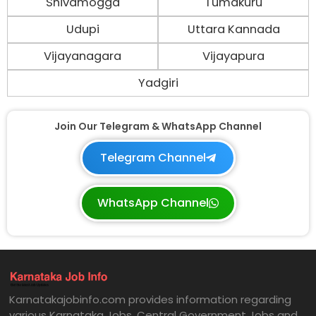
Shivamogga
Tumakuru
Udupi
Uttara Kannada
Vijayanagara
Vijayapura
Yadgiri
Join Our Telegram & WhatsApp Channel
Telegram Channel
WhatsApp Channel
Karnatakajobinfo.com provides information regarding
various Karnataka Jobs, Central Government Jobs and