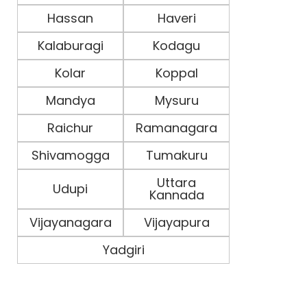
Hassan
Haveri
Kalaburagi
Kodagu
Kolar
Koppal
Mandya
Mysuru
Raichur
Ramanagara
Shivamogga
Tumakuru
Uttara
Udupi
Kannada
Vijayanagara
Vijayapura
Yadgiri