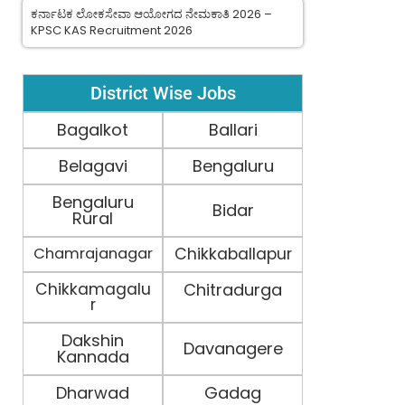
ಕರ್ನಾಟಕ ಲೋಕಸೇವಾ ಆಯೋಗದ ನೇಮಕಾತಿ 2026 –
KPSC KAS Recruitment 2026
District Wise Jobs
Bagalkot
Ballari
Belagavi
Bengaluru
Bengaluru
Bidar
Rural
Chamrajanagar
Chikkaballapur
Chikkamagalu
Chitradurga
r
Dakshin
Davanagere
Kannada
Dharwad
Gadag