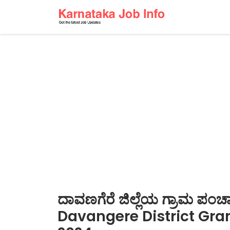
ದಾವಣಗೆರೆ ಜಿಲ್ಲೆಯ ಗ್ರಾಮ ಪಂಚ
Davangere District Gr