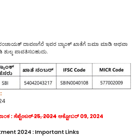
ಿಲ್ಲಾ ಪಂಚಾಯತ್ ದಾವಣಗೆರೆ ಇವರ ಬ್ಯಾಂಕ್ ಖಾತೆಗೆ ಜಮಾ ಮಾಡಿ ಅಥವಾ
ಿ ಶುಲ್ಕ ಪಾವತಿಸಬಹುದು.
:
024
ನಾಂಕ :
ಸೆಪ್ಟೆಂಬರ್ 25, 2024
ಅಕ್ಟೋಬರ್ 09, 2024
ent 2024 : Important Links