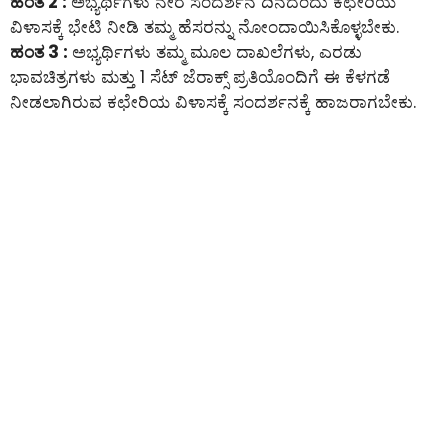
ಹಂತ 2 :
ಅಭ್ಯರ್ಥಿಗಳು ನೇರ ಸಂದರ್ಶನ ದಿನದಂದು ಕಛೇರಿಯ
ವಿಳಾಸಕ್ಕೆ ಭೇಟಿ ನೀಡಿ ತಮ್ಮ ಹೆಸರನ್ನು ನೋಂದಾಯಿಸಿಕೊಳ್ಳಬೇಕು.
ಹಂತ 3 :
ಅಭ್ಯರ್ಥಿಗಳು ತಮ್ಮ ಮೂಲ ದಾಖಲೆಗಳು, ಎರಡು
ಭಾವಚಿತ್ರಗಳು ಮತ್ತು 1 ಸೆಟ್ ಜೆರಾಕ್ಸ್ ಪ್ರತಿಯೊಂದಿಗೆ ಈ ಕೆಳಗಡೆ
ನೀಡಲಾಗಿರುವ ಕಛೇರಿಯ ವಿಳಾಸಕ್ಕೆ ಸಂದರ್ಶನಕ್ಕೆ ಹಾಜರಾಗಬೇಕು.