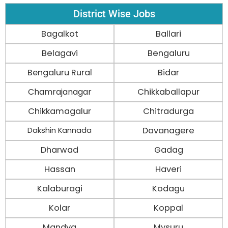
District Wise Jobs
Bagalkot
Ballari
Belagavi
Bengaluru
Bengaluru Rural
Bidar
Chamrajanagar
Chikkaballapur
Chikkamagalur
Chitradurga
Davanagere
Dakshin Kannada
Dharwad
Gadag
Hassan
Haveri
Kalaburagi
Kodagu
Kolar
Koppal
Mandya
Mysuru