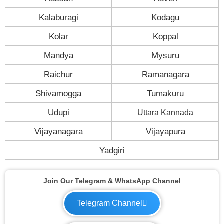
Kalaburagi
Kodagu
Kolar
Koppal
Mandya
Mysuru
Raichur
Ramanagara
Shivamogga
Tumakuru
Udupi
Uttara Kannada
Vijayanagara
Vijayapura
Yadgiri
Join Our Telegram & WhatsApp Channel
Telegram Channel