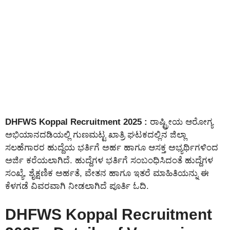
DHFWS Koppal Recruitment 2025 :
ರಾಷ್ಟ್ರೀಯ ಆರೋಗ್ಯ
ಅಭಿಯಾನದಡಿಯಲ್ಲಿ ಗುಣಮಟ್ಟ ಖಾತ್ರಿ ಘಟಕದಲ್ಲಿನ ಜಿಲ್ಲಾ
ಸಲಹೆಗಾರರ ಹುದ್ದೆಯ ಭರ್ತಿಗೆ ಅರ್ಹ ಹಾಗೂ ಆಸಕ್ತ ಅಭ್ಯರ್ಥಿಗಳಿಂದ
ಅರ್ಜಿ ಕರೆಯಲಾಗಿದೆ. ಹುದ್ದೆಗಳ ಭರ್ತಿಗೆ ಸಂಬಂಧಿಸಿದಂತೆ ಹುದ್ದೆಗಳ
ಸಂಖ್ಯೆ, ಶೈಕ್ಷಣಿಕ ಅರ್ಹತೆ, ವೇತನ ಹಾಗೂ ಇತರೆ ಮಾಹಿತಿಯನ್ನು ಈ
ಕೆಳಗಡೆ ವಿವರವಾಗಿ ನೀಡಲಾಗಿದೆ ಪೂರ್ತಿ ಓದಿ.
DHFWS Koppal Recruitment