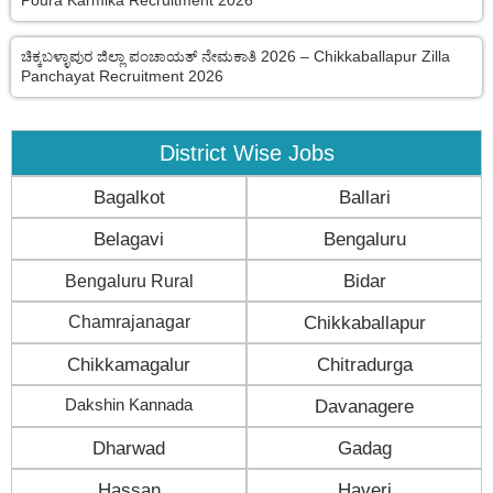
Poura Karmika Recruitment 2026
ಚಿಕ್ಕಬಳ್ಳಾಪುರ ಜಿಲ್ಲಾ ಪಂಚಾಯತ್ ನೇಮಕಾತಿ 2026 – Chikkaballapur Zilla
Panchayat Recruitment 2026
District Wise Jobs
Bagalkot
Ballari
Belagavi
Bengaluru
Bengaluru Rural
Bidar
Chamrajanagar
Chikkaballapur
Chikkamagalur
Chitradurga
Dakshin Kannada
Davanagere
Dharwad
Gadag
Hassan
Haveri