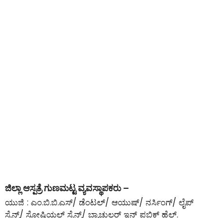
ಜಿಲ್ಲಾ ಆಸ್ಪತ್ರೆ ಗುಣಮಟ್ಟ ವ್ಯವಸ್ಥಾಪಕರು –
ಯುಜಿ : ಎಂ.ಬಿ.ಬಿ.ಎಸ್/ ಡೆಂಟಲ್/ ಆಯುಷ್/ ನರ್ಸಿಂಗ್/ ಲೈಪ್
ಸೈನ್ಸ್/ ಸೋಷಿಯಲ್ ಸೈನ್ಸ್/ ಬ್ಯಾಚುಲರ್ ಇನ್ ಪಬ್ಲಿಕ್ ಹೆಲ್ತ್.