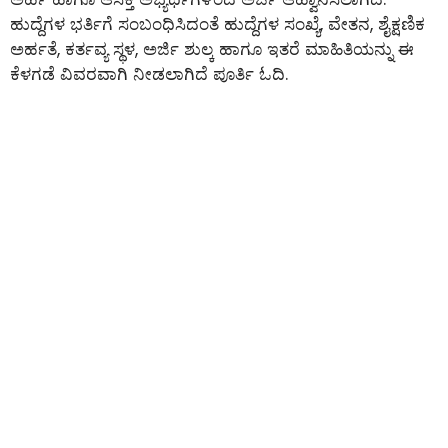
ಹುದ್ದೆಗಳ ಭರ್ತಿಗೆ ಸಂಬಂಧಿಸಿದಂತೆ ಹುದ್ದೆಗಳ ಸಂಖ್ಯೆ, ವೇತನ, ಶೈಕ್ಷಣಿಕ
ಅರ್ಹತೆ, ಕರ್ತವ್ಯ ಸ್ಥಳ, ಅರ್ಜಿ ಶುಲ್ಕ ಹಾಗೂ ಇತರೆ ಮಾಹಿತಿಯನ್ನು ಈ
ಕೆಳಗಡೆ ವಿವರವಾಗಿ ನೀಡಲಾಗಿದೆ ಪೂರ್ತಿ ಓದಿ.