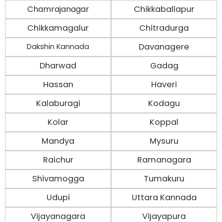
Chamrajanagar
Chikkaballapur
Chikkamagalur
Chitradurga
Davanagere
Dakshin Kannada
Dharwad
Gadag
Hassan
Haveri
Kalaburagi
Kodagu
Kolar
Koppal
Mandya
Mysuru
Raichur
Ramanagara
Shivamogga
Tumakuru
Udupi
Uttara Kannada
Vijayanagara
Vijayapura