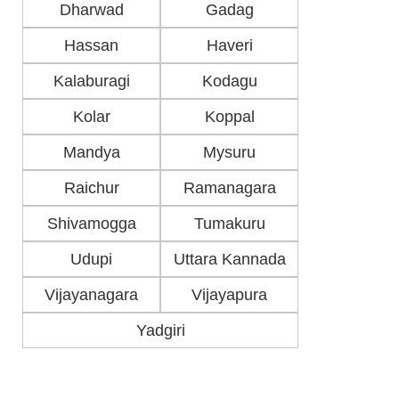
Dharwad
Gadag
Hassan
Haveri
Kalaburagi
Kodagu
Kolar
Koppal
Mandya
Mysuru
Raichur
Ramanagara
Shivamogga
Tumakuru
Udupi
Uttara Kannada
Vijayanagara
Vijayapura
Yadgiri