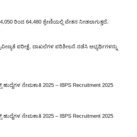
24,050 ರಿಂದ 64,480 ಶ್ರೇಣಿಯಲ್ಲಿ ವೇತನ ನೀಡಲಾಗುತ್ತದೆ.
್ರಾವೀಣ್ಯತೆ ಪರೀಕ್ಷೆ, ದಾಖಲೆಗಳ ಪರಿಶೀಲನೆ ನಡೆಸಿ ಅಭ್ಯರ್ಥಿಗಳನ್ನು