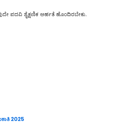
ವುದೇ ಪದವಿ ಶೈಕ್ಷಣಿಕ ಅರ್ಹತೆ ಹೊಂದಿರಬೇಕು.
ಮಕಾತಿ 2025