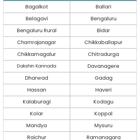
Bagalkot
Ballari
Belagavi
Bengaluru
Bengaluru Rural
Bidar
Chamrajanagar
Chikkaballapur
Chikkamagalur
Chitradurga
Davanagere
Dakshin Kannada
Dharwad
Gadag
Hassan
Haveri
Kalaburagi
Kodagu
Kolar
Koppal
Mandya
Mysuru
Raichur
Ramanagara