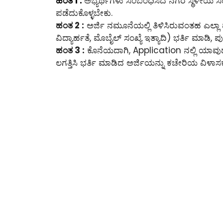
ಹಂತ 1 :
ಅಭ್ಯರ್ಥಿಗಳು ಸಂಬಂಧಿಸಿದ ನಗರ ಸ್ಥಳೀಯ ಸಂಸ
ಪಡೆದುಕೊಳ್ಳಬೇಕು.
ಹಂತ 2 :
ಅರ್ಜಿ ನಮೂನೆಯಲ್ಲಿ ತಿಳಿಸಿರುವಂತಹ ಎಲ್ಲಾ
ವಿದ್ಯಾರ್ಹತೆ, ಮೊಬೈಲ್ ಸಂಖ್ಯೆ ಇತ್ಯಾದಿ) ಭರ್ತಿ ಮಾಡಿ, ಪ
ಹಂತ 3 :
ಕೊನೆಯದಾಗಿ, Application ನಲ್ಲಿ ಯಾವುದೇ 
ಲಗತ್ತಿಸಿ ಭರ್ತಿ ಮಾಡಿದ ಅರ್ಜಿಯನ್ನು ಕಚೇರಿಯ ವಿಳಾಸಕ್ಕ