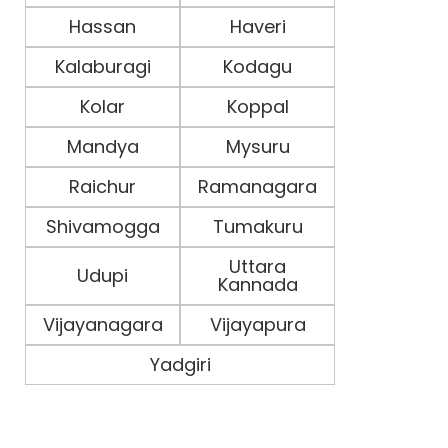
Hassan
Haveri
Kalaburagi
Kodagu
Kolar
Koppal
Mandya
Mysuru
Raichur
Ramanagara
Shivamogga
Tumakuru
Uttara
Udupi
Kannada
Vijayanagara
Vijayapura
Yadgiri