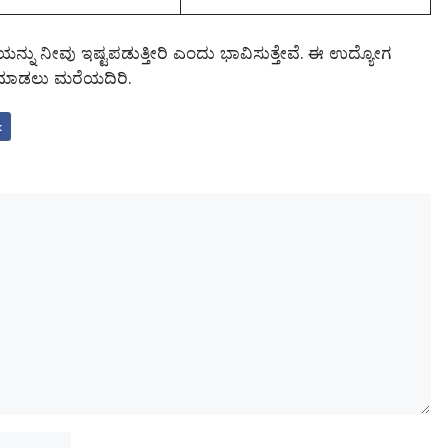
್ನು ನೀವು ಇಷ್ಟಪಡುತ್ತೀರಿ ಎಂದು ಭಾವಿಸುತ್ತೇವೆ. ಈ ಉದ್ಯೋಗ
ೇರ್ ಮಾಡಲು ಮರೆಯದಿರಿ.
k