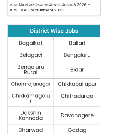
ಕರ್ನಾಟಕ ಲೋಕಸೇವಾ ಆಯೋಗದ ನೇಮಕಾತಿ 2026 –
KPSC KAS Recruitment 2026
District Wise Jobs
Bagalkot
Ballari
Belagavi
Bengaluru
Bengaluru
Bidar
Rural
Chamrajanagar
Chikkaballapur
Chikkamagalu
Chitradurga
r
Dakshin
Davanagere
Kannada
Dharwad
Gadag