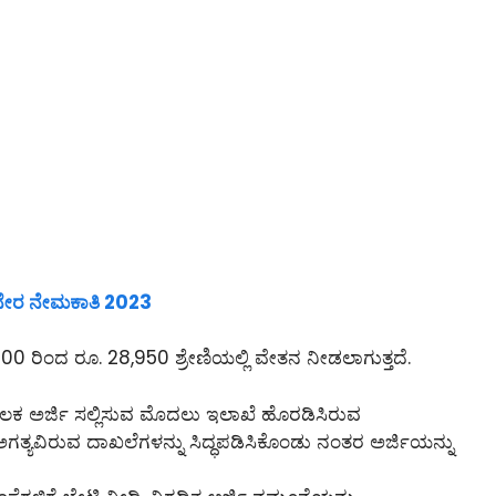
ಲಿ ನೇರ ನೇಮಕಾತಿ 2023
00 ರಿಂದ ರೂ. 28,950 ಶ್ರೇಣಿಯಲ್ಲಿ ವೇತನ ನೀಡಲಾಗುತ್ತದೆ.
ೂಲಕ ಅರ್ಜಿ ಸಲ್ಲಿಸುವ ಮೊದಲು ಇಲಾಖೆ ಹೊರಡಿಸಿರುವ
ಅಗತ್ಯವಿರುವ ದಾಖಲೆಗಳನ್ನು ಸಿದ್ಧಪಡಿಸಿಕೊಂಡು ನಂತರ ಅರ್ಜಿಯನ್ನು