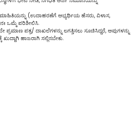
್ಥೆಗಳಿಗೆ ಭೇಟಿ ನೀಡಿ, ನಿಗಧಿತ ಅರ್ಜಿ ನಮೂನೆಯನ್ನು
 ಮಾಹಿತಿಯನ್ನು (ಉದಾಹರಣೆಗೆ ಅಭ್ಯರ್ಥಿಯ ಹೆಸರು, ವಿಳಾಸ,
ುನಃ ಒಮ್ಮೆ ಪರಿಶೀಲಿಸಿ.
ಪ್ರಮಾಣ ಪತ್ರ/ ದಾಖಲೆಗಳನ್ನು ಲಗತ್ತಿಸಲು ಸೂಚಿಸಿದ್ದರೆ, ಅವುಗಳನ್ನು
ೆ ಖುದ್ದಾಗಿ ಹಾಜರಾಗಿ ಸಲ್ಲಿಸಬೇಕು.