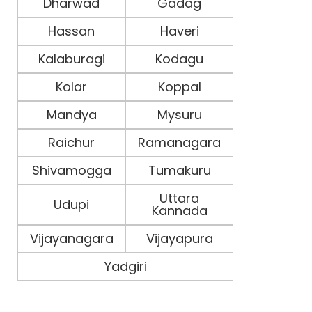
Dharwad
Gadag
Hassan
Haveri
Kalaburagi
Kodagu
Kolar
Koppal
Mandya
Mysuru
Raichur
Ramanagara
Shivamogga
Tumakuru
Uttara
Udupi
Kannada
Vijayanagara
Vijayapura
Yadgiri