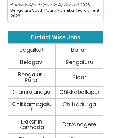
ಬೆಂಗಳೂರು ದಕ್ಷಿಣ ಜಿಲ್ಲೆಯ ನಗರಸಭೆ ನೇಮಕಾತಿ 2026 –
Bengaluru South Poura Karmika Recruitment
2026
District Wise Jobs
Bagalkot
Ballari
Belagavi
Bengaluru
Bengaluru
Bidar
Rural
Chamrajanagar
Chikkaballapur
Chikkamagalu
Chitradurga
r
Dakshin
Davanagere
Kannada