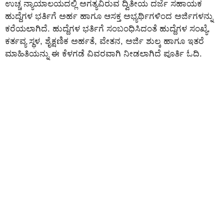
ಉಚ್ಚ ನ್ಯಾಯಾಲಯದಲ್ಲಿ ಅಗತ್ಯವಿರುವ ದ್ವಿತೀಯ ದರ್ಜೆ ಸಹಾಯಕ
ಹುದ್ದೆಗಳ ಭರ್ತಿಗೆ ಅರ್ಹ ಹಾಗೂ ಆಸಕ್ತ ಅಭ್ಯರ್ಥಿಗಳಿಂದ ಅರ್ಜಿಗಳನ್ನು
ಕರೆಯಲಾಗಿದೆ. ಹುದ್ದೆಗಳ ಭರ್ತಿಗೆ ಸಂಬಂಧಿಸಿದಂತೆ ಹುದ್ದೆಗಳ ಸಂಖ್ಯೆ,
ಕರ್ತವ್ಯ ಸ್ಥಳ, ಶೈಕ್ಷಣಿಕ ಅರ್ಹತೆ, ವೇತನ, ಅರ್ಜಿ ಶುಲ್ಕ ಹಾಗೂ ಇತರೆ
ಮಾಹಿತಿಯನ್ನು ಈ ಕೆಳಗಡೆ ವಿವರವಾಗಿ ನೀಡಲಾಗಿದೆ ಪೂರ್ತಿ ಓದಿ.