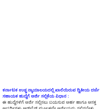
ಕರ್ನಾಟಕ ಉಚ್ಚ ನ್ಯಾಯಾಲಯದಲ್ಲಿ ಖಾಲಿಯಿರುವ ದ್ವಿತೀಯ ದರ್ಜೆ
ಸಹಾಯಕ ಹುದ್ದೆಗೆ ಅರ್ಜಿ ಸಲ್ಲಿಕೆಯ ವಿಧಾನ :
ಈ ಹುದ್ದೆಗಳಿಗೆ ಅರ್ಜಿ ಸಲ್ಲಿಸಲು ಬಯಸುವ ಅರ್ಹ ಹಾಗೂ ಆಸಕ್ತ
ಅಭ್ಯರ್ಥಿಗಳು ಆನ್‌ಲೈನ್‌ ಮೂಲಕವೇ ಅರ್ಜಿಯನ್ನು ಸಲ್ಲಿಸಬೇಕು.