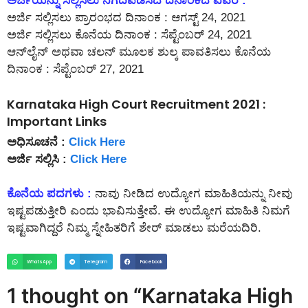
ಅರ್ಜಿಯನ್ನು ಸಲ್ಲಿಸಲು ನಿಗದಿಪಡಿಸಿದ ದಿನಾಂಕದ ವಿವರ :
ಅರ್ಜಿ ಸಲ್ಲಿಸಲು ಪ್ರಾರಂಭದ ದಿನಾಂಕ : ಆಗಸ್ಟ್ 24, 2021
ಅರ್ಜಿ ಸಲ್ಲಿಸಲು ಕೊನೆಯ ದಿನಾಂಕ : ಸೆಪ್ಟೆಂಬರ್ 24, 2021
ಆನ್‌ಲೈನ್‌ ಅಥವಾ ಚಲನ್ ಮೂಲಕ ಶುಲ್ಕ ಪಾವತಿಸಲು ಕೊನೆಯ
ದಿನಾಂಕ : ಸೆಪ್ಟೆಂಬರ್ 27, 2021
Karnataka High Court Recruitment 2021 :
Important Links
ಅಧಿಸೂಚನೆ :
Click Here
ಅರ್ಜಿ ಸಲ್ಲಿಸಿ :
Click Here
ಕೊನೆಯ ಪದಗಳು :
ನಾವು ನೀಡಿದ ಉದ್ಯೋಗ ಮಾಹಿತಿಯನ್ನು ನೀವು
ಇಷ್ಟಪಡುತ್ತೀರಿ ಎಂದು ಭಾವಿಸುತ್ತೇವೆ. ಈ ಉದ್ಯೋಗ ಮಾಹಿತಿ ನಿಮಗೆ
ಇಷ್ಟವಾಗಿದ್ದರೆ ನಿಮ್ಮ ಸ್ನೇಹಿತರಿಗೆ ಶೇರ್ ಮಾಡಲು ಮರೆಯದಿರಿ.
WhatsApp
Telegram
Facebook
1 thought on “Karnataka High