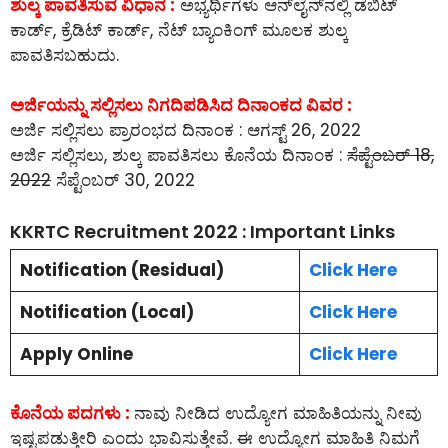
ಶುಲ್ಕ ಪಾವತಿಸುವ ವಿಧಾನ :
ಅಭ್ಯರ್ಥಿಗಳು ಆನ್‌ಲೈನ್‌ನಲ್ಲಿ ಡೆಬಿಟ್
ಕಾರ್ಡ್, ಕ್ರೆಡಿಟ್ ಕಾರ್ಡ್, ನೆಟ್ ಬ್ಯಾಂಕಿಂಗ್ ಮೂಲಕ ಶುಲ್ಕ
ಪಾವತಿಸಬಹುದು.
ಅರ್ಜಿಯನ್ನು ಸಲ್ಲಿಸಲು ನಿಗದಿಪಡಿಸಿದ ದಿನಾಂಕದ ವಿವರ :
ಅರ್ಜಿ ಸಲ್ಲಿಸಲು ಪ್ರಾರಂಭದ ದಿನಾಂಕ : ಆಗಸ್ಟ್ 26, 2022
ಅರ್ಜಿ ಸಲ್ಲಿಸಲು, ಶುಲ್ಕ ಪಾವತಿಸಲು ಕೊನೆಯ ದಿನಾಂಕ :
ಸೆಪ್ಟೆಂಬರ್ 18,
2022
ಸೆಪ್ಟೆಂಬರ್ 30, 2022
KKRTC Recruitment 2022 : Important Links
Notification (Residual)
Click Here
Notification (Local)
Click Here
Apply Online
Click Here
ಕೊನೆಯ ಪದಗಳು :
ನಾವು ನೀಡಿದ ಉದ್ಯೋಗ ಮಾಹಿತಿಯನ್ನು ನೀವು
ಇಷ್ಟಪಡುತ್ತೀರಿ ಎಂದು ಭಾವಿಸುತ್ತೇವೆ. ಈ ಉದ್ಯೋಗ ಮಾಹಿತಿ ನಿಮಗೆ