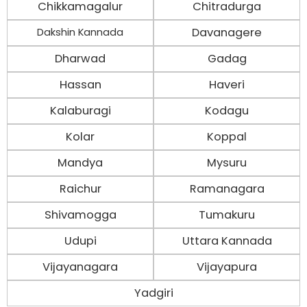
Chikkamagalur
Chitradurga
Davanagere
Dakshin Kannada
Dharwad
Gadag
Hassan
Haveri
Kalaburagi
Kodagu
Kolar
Koppal
Mandya
Mysuru
Raichur
Ramanagara
Shivamogga
Tumakuru
Udupi
Uttara Kannada
Vijayanagara
Vijayapura
Yadgiri