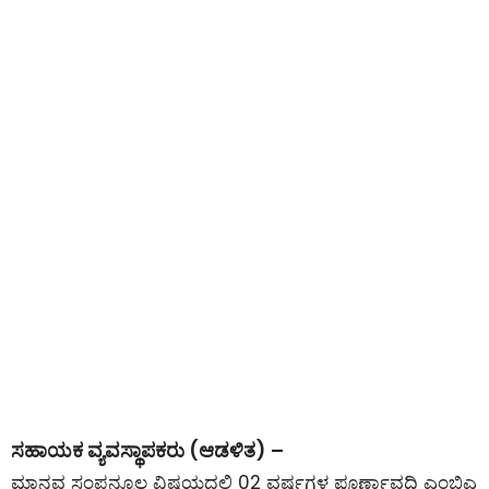
ಸಹಾಯಕ ವ್ಯವಸ್ಥಾಪಕರು (ಆಡಳಿತ) –
ಮಾನವ ಸಂಪನ್ಮೂಲ ವಿಷಯದಲ್ಲಿ 02 ವರ್ಷಗಳ ಪೂರ್ಣಾವಧಿ ಎಂಬಿಎ