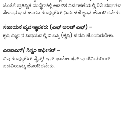
ಜೊತೆಗೆ ಪ್ರತಿಷ್ಟಿತ ಸಂಸ್ಥೆಗಳಲ್ಲಿ ಆಡಳಿತ ನಿರ್ವಹಣೆಯಲ್ಲಿ 03 ವರ್ಷಗಳ
ಸೇವಾನುಭವ ಹಾಗೂ ಕಂಪ್ಯೂಟರ್ ನಿರ್ವಹಣೆ ಜ್ಞಾನ ಹೊಂದಿರಬೇಕು.
ಸಹಾಯಕ ವ್ಯವಸ್ಥಾಪಕರು (ಎಫ್ ಅಂಡ್ ಎಫ್) –
ಕೃಷಿ ವಿಜ್ಞಾನ ವಿಷಯದಲ್ಲಿ ಬಿ.ಎಸ್ಸಿ (ಕೃಷಿ) ಪದವಿ ಹೊಂದಿರಬೇಕು.
ಎಂಐಎಸ್/ ಸಿಸ್ಟಂ ಆಫೀಸರ್ –
ಬಿಇ ಕಂಪ್ಯೂಟರ್ ಸೈನ್ಸ್/ ಇನ್ ಫಾರ್ಮೇಷನ್ ಇಂಜಿನಿಯರಿಂಗ್
ಪದವಿಯನ್ನು ಹೊಂದಿರಬೇಕು.