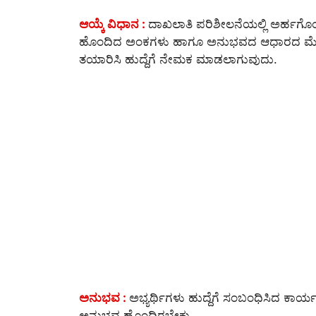
ಆಯ್ಕೆ ವಿಧಾನ :
ದಾಖಲಾತಿ ಪರಿಶೀಲನೆಯಲ್ಲಿ ಅರ್ಹಗೊಂಡ 
ಹೊಂದಿದ ಅಂಕಗಳು ಹಾಗೂ ಅನುಭವದ ಆಧಾರದ ಮೇಲೆ 
ತಯಾರಿಸಿ ಹುದ್ದೆಗೆ ನೇಮಕ ಮಾಡಲಾಗುವುದು.
ಅನುಭವ :
ಅಭ್ಯರ್ಥಿಗಳು ಹುದ್ದೆಗೆ ಸಂಬಂಧಿಸಿದ ಕಾರ್ಯಕ್
ಅನುಭವ ಹೊಂದಿರಬೇಕು.