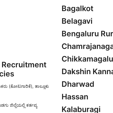
Bagalkot
Belagavi
Bengaluru Rur
Chamrajanaga
Chikkamagalu
t Recruitment
Dakshin Kann
cies
Dharwad
ಯಕರು (ತೋಟಗಾರಿಕೆ), ತಾಲ್ಲೂಕು
Hassan
ಗು ಜಿಲ್ಲೆಯಲ್ಲಿ ಕರ್ತವ್ಯ
Kalaburagi