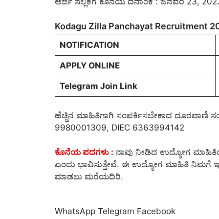
ಅರ್ಜಿ ಸಲ್ಲಿಕೆಗೆ ಕೊನೆಯ ದಿನಾಂಕ : ಜನವರಿ 23, 202
Kodagu Zilla Panchayat Recruitment 20
NOTIFICATION
APPLY ONLINE
Telegram Join Link
ಹೆಚ್ಚಿನ ಮಾಹಿತಿಗಾಗಿ ಸಂಪರ್ಕಿಸಬೇಕಾದ ದೂರವಾಣಿ ಸ
9980001309, DIEC 6363994142
ಕೊನೆಯ ಪದಗಳು :
ನಾವು ನೀಡಿದ ಉದ್ಯೋಗ ಮಾಹಿತಿಯನ
ಎಂದು ಭಾವಿಸುತ್ತೇವೆ. ಈ ಉದ್ಯೋಗ ಮಾಹಿತಿ ನಿಮಗೆ ಇಷ್ಟವಾ
ಮಾಡಲು ಮರೆಯದಿರಿ.
WhatsApp
Telegram
Facebook