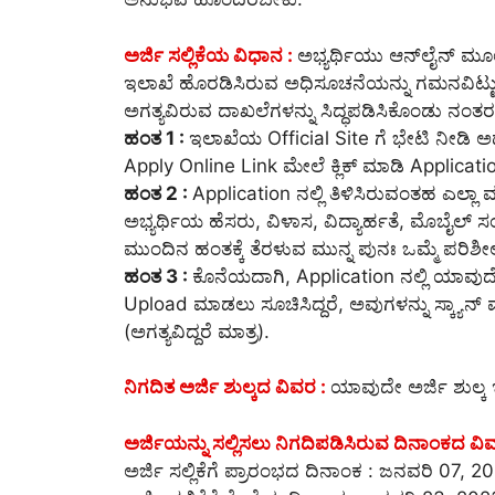
ಅರ್ಜಿ ಸಲ್ಲಿಕೆಯ ವಿಧಾನ :
ಅಭ್ಯರ್ಥಿಯು ಆನ್‌ಲೈನ್‌ ಮ
ಇಲಾಖೆ ಹೊರಡಿಸಿರುವ ಅಧಿಸೂಚನೆಯನ್ನು ಗಮನವಿಟ್ಟು ಓ
ಅಗತ್ಯವಿರುವ ದಾಖಲೆಗಳನ್ನು ಸಿದ್ಧಪಡಿಸಿಕೊಂಡು ನಂತರ 
ಹಂತ 1 :
ಇಲಾಖೆಯ Official Site ಗೆ ಭೇಟಿ ನೀಡಿ
Apply Online Link ಮೇಲೆ ಕ್ಲಿಕ್ ಮಾಡಿ Application
ಹಂತ 2 :
Application ನಲ್ಲಿ ತಿಳಿಸಿರುವಂತಹ ಎಲ್ಲಾ
ಅಭ್ಯರ್ಥಿಯ ಹೆಸರು, ವಿಳಾಸ, ವಿದ್ಯಾರ್ಹತೆ, ಮೊಬೈಲ್ ಸಂಖ್
ಮುಂದಿನ ಹಂತಕ್ಕೆ ತೆರಳುವ ಮುನ್ನ ಪುನಃ ಒಮ್ಮೆ ಪರಿಶೀಲ
ಹಂತ 3 :
ಕೊನೆಯದಾಗಿ, Application ನಲ್ಲಿ ಯಾವುದ
Upload ಮಾಡಲು ಸೂಚಿಸಿದ್ದರೆ, ಅವುಗಳನ್ನು ಸ್ಕ್ಯಾನ
(ಅಗತ್ಯವಿದ್ದರೆ ಮಾತ್ರ).
ನಿಗದಿತ ಅರ್ಜಿ ಶುಲ್ಕದ ವಿವರ :
ಯಾವುದೇ ಅರ್ಜಿ ಶುಲ್ಕ 
ಅರ್ಜಿಯನ್ನು ಸಲ್ಲಿಸಲು ನಿಗದಿಪಡಿಸಿರುವ ದಿನಾಂಕದ ವಿ
ಅರ್ಜಿ ಸಲ್ಲಿಕೆಗೆ ಪ್ರಾರಂಭದ ದಿನಾಂಕ : ಜನವರಿ 07, 2