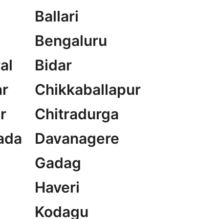
Ballari
Bengaluru
al
Bidar
r
Chikkaballapur
r
Chitradurga
ada
Davanagere
Gadag
Haveri
Kodagu