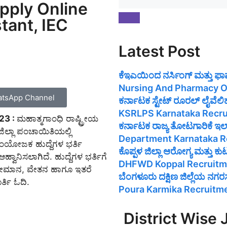
pply Online
tant, IEC
Latest Post
ಕೆಇಎಯಿಂದ ನರ್ಸಿಂಗ್ ಮತ್ತು ಫ
Nursing And Pharmacy O
tsApp Channel
ಕರ್ನಾಟಕ ಸ್ಟೇಟ್ ರೂರಲ್ ಲೈವೆ
KSRLPS Karnataka Recr
23 :
ಮಹಾತ್ಮಗಾಂಧಿ ರಾಷ್ಟ್ರೀಯ
ಕರ್ನಾಟಕ ರಾಜ್ಯ ತೋಟಗಾರಿಕೆ ಇ
್ಲಾ ಪಂಚಾಯಿತಿಯಲ್ಲಿ
Department Karnataka R
ಂಯೋಜಕ ಹುದ್ದೆಗಳ ಭರ್ತಿ
ಕೊಪ್ಪಳ ಜಿಲ್ಲಾ ಆರೋಗ್ಯ ಮತ್ತು
ವಾನಿಸಲಾಗಿದೆ. ಹುದ್ದೆಗಳ ಭರ್ತಿಗೆ
DHFWD Koppal Recruitm
, ವಯೋಮಾನ, ವೇತನ ಹಾಗೂ ಇತರೆ
ಬೆಂಗಳೂರು ದಕ್ಷಿಣ ಜಿಲ್ಲೆಯ ನ
್ತಿ ಓದಿ.
Poura Karmika Recruitm
District Wise 