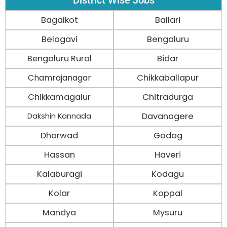
District Wise Jobs
Bagalkot
Ballari
Belagavi
Bengaluru
Bengaluru Rural
Bidar
Chamrajanagar
Chikkaballapur
Chikkamagalur
Chitradurga
Davanagere
Dakshin Kannada
Dharwad
Gadag
Hassan
Haveri
Kalaburagi
Kodagu
Kolar
Koppal
Mandya
Mysuru