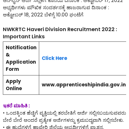
ಆನ್‌ಲೈನ್‌ ಅರ್ಜಿ ಸಲ್ಲಿಕೆಗೆ ಕೊನೆಯ ದಿನಾಂಕ : ಅಕ್ಟೋಬರ್ 17, 2022
ಅಭ್ಯರ್ಥಿಗಳು ಮೌಖಿಕ ಸಂದರ್ಶನಕ್ಕೆ ಹಾಜರಾಗುವ ದಿನಾಂಕ :
ಅಕ್ಟೋಬರ್ 18, 2022 ಬೆಳಿಗ್ಗೆ 10.00 ಘಂಟೆಗೆ
NWKRTC Haveri Division Recruitment 2022 :
Important Links
Notification
&
Click Here
Application
Form
Apply
www.apprenticeshipindia.gov.in
Online
ಇತರೆ ಮಾಹಿತಿ :
• ಒಂದಕ್ಕಿಂತ ಹೆಚ್ಚಿಗೆ ವೃತ್ತಿಯಲ್ಲಿ ತರಬೇತಿಗೆ ಅರ್ಜಿ ಸಲ್ಲಿಸಬಯಸುವವರು
ಬೇರೆ ಬೇರೆ ಅಂದರೆ ಪ್ರತ್ಯೇಕ ಅರ್ಜಿಗಳನ್ನು ಕ್ರಮಬದ್ಧವಾಗಿ ಸಲ್ಲಿಸಬೇಕು.
• ಈ ಹುದ್ದೆಗಳಿಗೆ ಹಾವೇರಿ ಜಿಲ್ಲೆಯ ಅಭ್ಯರ್ಥಿಗಳಿಗೆ ಪ್ರಾಶಸ್ತ್ಯ