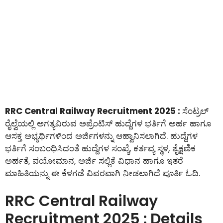
RRC Central Railway Recruitment 2025 :
ಸೆಂಟ್ರಲ್
ರೈಲ್ವೆಯಲ್ಲಿ ಅಗತ್ಯವಿರುವ ಅಪ್ರೆಂಟಿಸ್ ಹುದ್ದೆಗಳ ಭರ್ತಿಗೆ ಅರ್ಹ ಹಾಗೂ
ಆಸಕ್ತ ಅಭ್ಯರ್ಥಿಗಳಿಂದ ಅರ್ಜಿಗಳನ್ನು ಆಹ್ವಾನಿಸಲಾಗಿದೆ. ಹುದ್ದೆಗಳ
ಭರ್ತಿಗೆ ಸಂಬಂಧಿಸಿದಂತೆ ಹುದ್ದೆಗಳ ಸಂಖ್ಯೆ, ಕರ್ತವ್ಯ ಸ್ಥಳ, ಶೈಕ್ಷಣಿಕ
ಅರ್ಹತೆ, ವಯೋಮಾನ, ಅರ್ಜಿ ಸಲ್ಲಿಕೆ ವಿಧಾನ ಹಾಗೂ ಇತರೆ
ಮಾಹಿತಿಯನ್ನು ಈ ಕೆಳಗಡೆ ವಿವರವಾಗಿ ನೀಡಲಾಗಿದೆ ಪೂರ್ತಿ ಓದಿ.
RRC Central Railway
Recruitment 2025 : Details