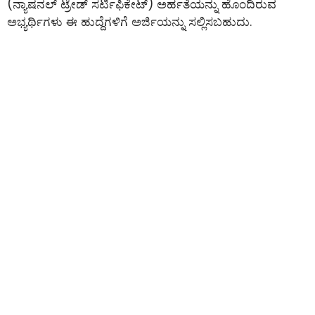
(ನ್ಯಾಷನಲ್ ಟ್ರೇಡ್ ಸರ್ಟಿಫಿಕೇಟ್) ಅರ್ಹತೆಯನ್ನು ಹೊಂದಿರುವ
ಅಭ್ಯರ್ಥಿಗಳು ಈ ಹುದ್ದೆಗಳಿಗೆ ಅರ್ಜಿಯನ್ನು ಸಲ್ಲಿಸಬಹುದು.