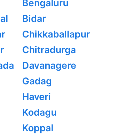
Bengaluru
al
Bidar
r
Chikkaballapur
r
Chitradurga
ada
Davanagere
Gadag
Haveri
Kodagu
Koppal