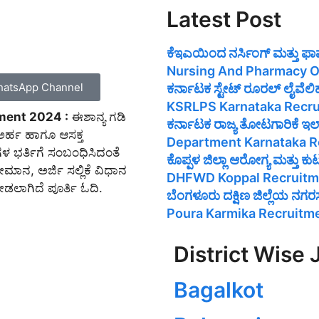
Latest Post
ಕೆಇಎಯಿಂದ ನರ್ಸಿಂಗ್ ಮತ್ತು ಫ
Nursing And Pharmacy O
atsApp Channel
ಕರ್ನಾಟಕ ಸ್ಟೇಟ್ ರೂರಲ್ ಲೈವೆ
KSRLPS Karnataka Recr
ment 2024 :
ಈಶಾನ್ಯ ಗಡಿ
ಕರ್ನಾಟಕ ರಾಜ್ಯ ತೋಟಗಾರಿಕೆ ಇ
ಗೆ ಅರ್ಹ ಹಾಗೂ ಆಸಕ್ತ
Department Karnataka R
ೆಗಳ ಭರ್ತಿಗೆ ಸಂಬಂಧಿಸಿದಂತೆ
ಕೊಪ್ಪಳ ಜಿಲ್ಲಾ ಆರೋಗ್ಯ ಮತ್ತು
ಯೋಮಾನ, ಅರ್ಜಿ ಸಲ್ಲಿಕೆ ವಿಧಾನ
DHFWD Koppal Recruitm
ಡಲಾಗಿದೆ ಪೂರ್ತಿ ಓದಿ.
ಬೆಂಗಳೂರು ದಕ್ಷಿಣ ಜಿಲ್ಲೆಯ ನ
Poura Karmika Recruitm
District Wise 
Bagalkot