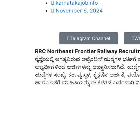
karnatakajobinfo
November 6, 2024
Telegram Channel
Wh
RRC Northeast Frontier Railway Recruit
ರೈಲ್ವೆಯಲ್ಲಿ ಅಗತ್ಯವಿರುವ ಅಪ್ರೆಂಟಿಸ್ ಹುದ್ದೆಗಳ ಭರ್ತಿ
ಅಭ್ಯರ್ಥಿಗಳಿಂದ ಅರ್ಜಿಗಳನ್ನು ಆಹ್ವಾನಿಸಲಾಗಿದೆ. ಹುದ್ದ
ಹುದ್ದೆಗಳ ಸಂಖ್ಯೆ, ಕರ್ತವ್ಯ ಸ್ಥಳ, ಶೈಕ್ಷಣಿಕ ಅರ್ಹತೆ, ವ
ಹಾಗೂ ಇತರೆ ಮಾಹಿತಿಯನ್ನು ಈ ಕೆಳಗಡೆ ವಿವರವಾಗಿ ನೀ