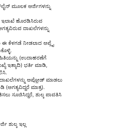
್‌ಲೈನ್‌ ಮೂಲಕ ಅರ್ಜಿಗಳನ್ನು
ು ಇಲಾಖೆ ಹೊರಡಿಸಿರುವ
ಅಗತ್ಯವಿರುವ ದಾಖಲೆಗಳನ್ನು
ಾ ಈ ಕೆಳಗಡೆ ನೀಡಲಾದ ಅಪ್ಲೈ
ಕೊಳ್ಳಿ.
ಮಾಹಿತಿಯನ್ನು (ಉದಾಹರಣೆಗೆ
ಯೆ ಇತ್ಯಾದಿ) ಭರ್ತಿ ಮಾಡಿ,
ಿಸಿ.
ರ/ ದಾಖಲೆಗಳನ್ನು ಅಪ್ಲೋಡ್ ಮಾಡಲು
ಿ (ಅಗತ್ಯವಿದ್ದರೆ ಮಾತ್ರ).
ಸಲು ಸೂಚಿಸಿದ್ದರೆ, ಶುಲ್ಕ ಪಾವತಿಸಿ
್ಜಿ ಶುಲ್ಕ ಇಲ್ಲ