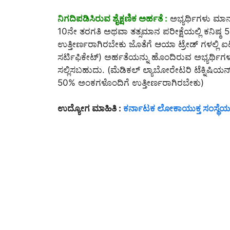
ನಿಗದಿಪಡಿಸಿರುವ ಶೈಕ್ಷಣಿಕ ಅರ್ಹತೆ :
ಅಭ್ಯರ್ಥಿಗಳು ಮಾನ್
10ನೇ ತರಗತಿ ಅಥವಾ ತತ್ಸಮಾನ ಪರೀಕ್ಷೆಯಲ್ಲಿ ಕನಿಷ್
ಉತ್ತೀರ್ಣರಾಗಿರಬೇಕು ಜೊತೆಗೆ ಆಯಾ ಟ್ರೇಡ್ ಗಳಲ್ಲಿ ಐಟ
ಸರ್ಟಿಫಿಕೇಟ್) ಅರ್ಹತೆಯನ್ನು ಹೊಂದಿರುವ ಅಭ್ಯರ್ಥಿಗಳು
ಸಲ್ಲಿಸಬಹುದು. (ಮೆಡಿಕಲ್ ಲ್ಯಾಬೋರೇಟರಿ ಟೆಕ್ನಿಷಿಯನ್ 
50% ಅಂಕಗಳೊಂದಿಗೆ ಉತ್ತೀರ್ಣರಾಗಿರಬೇಕು)
ಉದ್ಯೋಗ ಮಾಹಿತಿ :
ಕರ್ನಾಟಕ ಲೋಕಾಯುಕ್ತ ಸಂಸ್ಥೆಯ