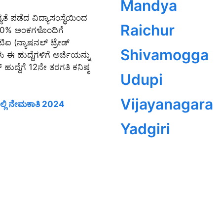
Mandya
ಯತೆ ಪಡೆದ ವಿದ್ಯಾಸಂಸ್ಥೆಯಿಂದ
Raichur
ಠ 50% ಅಂಕಗಳೊಂದಿಗೆ
ಿಐ (ನ್ಯಾಷನಲ್ ಟ್ರೇಡ್
Shivamogga
 ಈ ಹುದ್ದೆಗಳಿಗೆ ಅರ್ಜಿಯನ್ನು
ಹುದ್ದೆಗೆ 12ನೇ ತರಗತಿ ಕನಿಷ್ಠ
Udupi
Vijayanagara
ಲ್ಲಿ ನೇಮಕಾತಿ 2024
Yadgiri