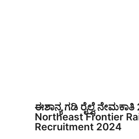
ಈಶಾನ್ಯ ಗಡಿ ರೈಲ್ವೆ ನೇಮಕಾ
Northeast Frontier Ra
Recruitment 2024