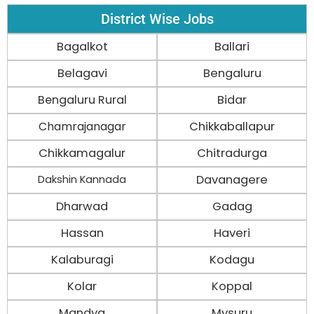
District Wise Jobs
Bagalkot
Ballari
Belagavi
Bengaluru
Bengaluru Rural
Bidar
Chamrajanagar
Chikkaballapur
Chikkamagalur
Chitradurga
Davanagere
Dakshin Kannada
Dharwad
Gadag
Hassan
Haveri
Kalaburagi
Kodagu
Kolar
Koppal
Mandya
Mysuru