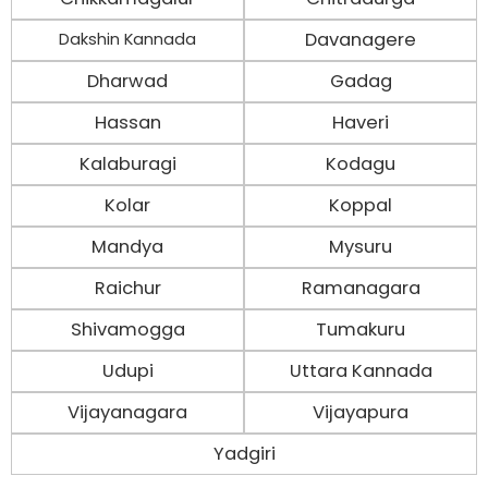
Davanagere
Dakshin Kannada
Dharwad
Gadag
Hassan
Haveri
Kalaburagi
Kodagu
Kolar
Koppal
Mandya
Mysuru
Raichur
Ramanagara
Shivamogga
Tumakuru
Udupi
Uttara Kannada
Vijayanagara
Vijayapura
Yadgiri