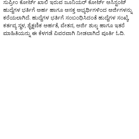
ಸುಪ್ರೀಂ ಕೋರ್ಟ್ ಖಾಲಿ ಇರುವ ಜೂನಿಯರ್ ಕೋರ್ಟ್ ಅಸಿಸ್ಟಂಟ್
ಹುದ್ದೆಗಳ ಭರ್ತಿಗೆ ಅರ್ಹ ಹಾಗೂ ಆಸಕ್ತ ಅಭ್ಯರ್ಥಿಗಳಿಂದ ಅರ್ಜಿಗಳನ್ನು
ಕರೆಯಲಾಗಿದೆ. ಹುದ್ದೆಗಳ ಭರ್ತಿಗೆ ಸಂಬಂಧಿಸಿದಂತೆ ಹುದ್ದೆಗಳ ಸಂಖ್ಯೆ,
ಕರ್ತವ್ಯ ಸ್ಥಳ, ಶೈಕ್ಷಣಿಕ ಅರ್ಹತೆ, ವೇತನ, ಅರ್ಜಿ ಶುಲ್ಕ ಹಾಗೂ ಇತರೆ
ಮಾಹಿತಿಯನ್ನು ಈ ಕೆಳಗಡೆ ವಿವರವಾಗಿ ನೀಡಲಾಗಿದೆ ಪೂರ್ತಿ ಓದಿ.