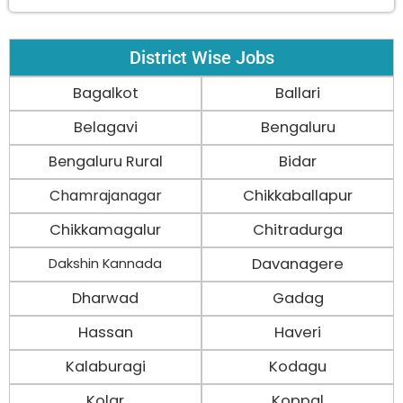
District Wise Jobs
Bagalkot
Ballari
Belagavi
Bengaluru
Bengaluru Rural
Bidar
Chamrajanagar
Chikkaballapur
Chikkamagalur
Chitradurga
Davanagere
Dakshin Kannada
Dharwad
Gadag
Hassan
Haveri
Kalaburagi
Kodagu
Kolar
Koppal