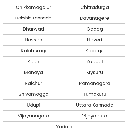
Chikkamagalur
Chitradurga
Davanagere
Dakshin Kannada
Dharwad
Gadag
Hassan
Haveri
Kalaburagi
Kodagu
Kolar
Koppal
Mandya
Mysuru
Raichur
Ramanagara
Shivamogga
Tumakuru
Udupi
Uttara Kannada
Vijayanagara
Vijayapura
Yadgiri