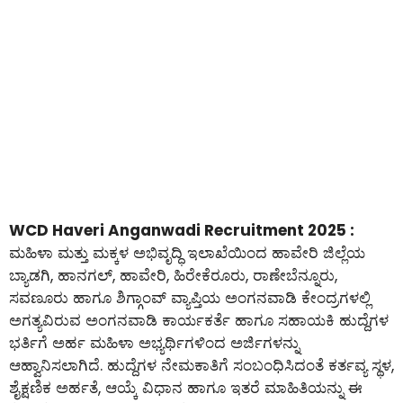
WCD Haveri Anganwadi Recruitment 2025 :
ಮಹಿಳಾ ಮತ್ತು ಮಕ್ಕಳ ಅಭಿವೃದ್ಧಿ ಇಲಾಖೆಯಿಂದ ಹಾವೇರಿ ಜಿಲ್ಲೆಯ
ಬ್ಯಾಡಗಿ, ಹಾನಗಲ್, ಹಾವೇರಿ, ಹಿರೇಕೆರೂರು, ರಾಣೇಬೆನ್ನೂರು,
ಸವಣೂರು ಹಾಗೂ ಶಿಗ್ಗಾಂವ್ ವ್ಯಾಪ್ತಿಯ ಅಂಗನವಾಡಿ ಕೇಂದ್ರಗಳಲ್ಲಿ
ಅಗತ್ಯವಿರುವ ಅಂಗನವಾಡಿ ಕಾರ್ಯಕರ್ತೆ ಹಾಗೂ ಸಹಾಯಕಿ ಹುದ್ದೆಗಳ
ಭರ್ತಿಗೆ ಅರ್ಹ ಮಹಿಳಾ ಅಭ್ಯರ್ಥಿಗಳಿಂದ ಅರ್ಜಿಗಳನ್ನು
ಆಹ್ವಾನಿಸಲಾಗಿದೆ. ಹುದ್ದೆಗಳ ನೇಮಕಾತಿಗೆ ಸಂಬಂಧಿಸಿದಂತೆ ಕರ್ತವ್ಯ ಸ್ಥಳ,
ಶೈಕ್ಷಣಿಕ ಅರ್ಹತೆ, ಆಯ್ಕೆ ವಿಧಾನ ಹಾಗೂ ಇತರೆ ಮಾಹಿತಿಯನ್ನು ಈ