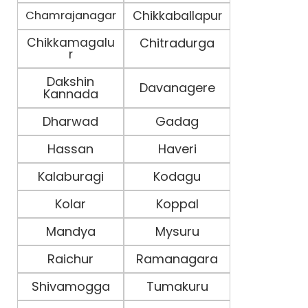
Chamrajanagar
Chikkaballapur
Chikkamagalu
Chitradurga
r
Dakshin
Davanagere
Kannada
Dharwad
Gadag
Hassan
Haveri
Kalaburagi
Kodagu
Kolar
Koppal
Mandya
Mysuru
Raichur
Ramanagara
Shivamogga
Tumakuru