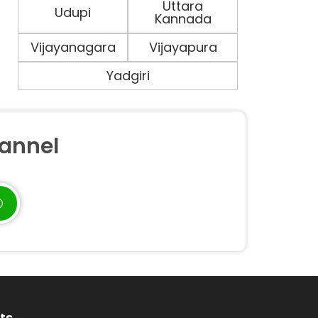
Uttara
Udupi
Kannada
Vijayanagara
Vijayapura
Yadgiri
annel
ts