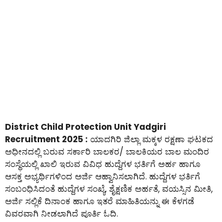
District Child Protection Unit Yadgiri
Recruitment 2025 :
ಯಾದಗಿರಿ ಜಿಲ್ಲಾ ಮಕ್ಕಳ ರಕ್ಷಣಾ ಘಟಕದ
ಅಧೀನದಲ್ಲಿ ಬರುವ ಸರ್ಕಾರಿ ಬಾಲಕರ/ ಬಾಲಕಿಯರ ಬಾಲ ಮಂದಿರ
ಸಂಸ್ಥೆಯಲ್ಲಿ ಖಾಲಿ ಇರುವ ವಿವಿಧ ಹುದ್ದೆಗಳ ಭರ್ತಿಗೆ ಅರ್ಹ ಹಾಗೂ
ಆಸಕ್ತ ಅಭ್ಯರ್ಥಿಗಳಿಂದ ಅರ್ಜಿ ಆಹ್ವಾನಿಸಲಾಗಿದೆ. ಹುದ್ದೆಗಳ ಭರ್ತಿಗೆ
ಸಂಬಂಧಿಸಿದಂತೆ ಹುದ್ದೆಗಳ ಸಂಖ್ಯೆ, ಶೈಕ್ಷಣಿಕ ಅರ್ಹತೆ, ವಯಸ್ಸಿನ ಮೀತಿ,
ಅರ್ಜಿ ಸಲ್ಲಿಕೆ ದಿನಾಂಕ ಹಾಗೂ ಇತರೆ ಮಾಹಿತಿಯನ್ನು ಈ ಕೆಳಗಡೆ
ವಿವರವಾಗಿ ನೀಡಲಾಗಿದೆ ಪೂರ್ತಿ ಓದಿ.