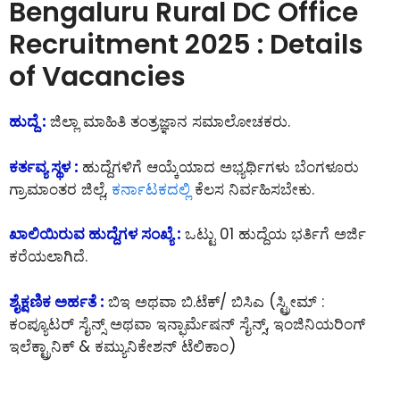
Bengaluru Rural DC Office
Recruitment 2025 : Details
of Vacancies
ಹುದ್ದೆ :
ಜಿಲ್ಲಾ ಮಾಹಿತಿ ತಂತ್ರಜ್ಞಾನ ಸಮಾಲೋಚಕರು.
ಕರ್ತವ್ಯ ಸ್ಥಳ :
ಹುದ್ದೆಗಳಿಗೆ ಆಯ್ಕೆಯಾದ ಅಭ್ಯರ್ಥಿಗಳು ಬೆಂಗಳೂರು
ಗ್ರಾಮಾಂತರ ಜಿಲ್ಲೆ,
ಕರ್ನಾಟಕದಲ್ಲಿ
ಕೆಲಸ ನಿರ್ವಹಿಸಬೇಕು.
ಖಾಲಿಯಿರುವ ಹುದ್ದೆಗಳ ಸಂಖ್ಯೆ :
ಒಟ್ಟು 01 ಹುದ್ದೆಯ ಭರ್ತಿಗೆ ಅರ್ಜಿ
ಕರೆಯಲಾಗಿದೆ.
ಶೈಕ್ಷಣಿಕ ಅರ್ಹತೆ :
ಬಿಇ ಅಥವಾ ಬಿ.ಟೆಕ್/ ಬಿಸಿಎ (ಸ್ಟ್ರೀಮ್ :
ಕಂಪ್ಯೂಟರ್ ಸೈನ್ಸ್ ಅಥವಾ ಇನ್ಫಾರ್ಮೆಷನ್ ಸೈನ್ಸ್, ಇಂಜಿನಿಯರಿಂಗ್
ಇಲೆಕ್ಟ್ರಾನಿಕ್ & ಕಮ್ಯುನಿಕೇಶನ್ ಟೆಲಿಕಾಂ)