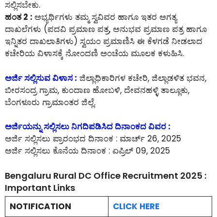
ಸಲ್ಲಿಸಬೇಕು.
ಹಂತ 2 :
ಅಭ್ಯರ್ಥಿಗಳು ತಮ್ಮ ಸ್ವವಿವರ ಹಾಗೂ ಇತರ ಅಗತ್ಯ
ದಾಖಲೆಗಳು (ಪದವಿ ಪ್ರಮಾಣ ಪತ್ರ, ಅನುಭವ ಪ್ರಮಾಣ ಪತ್ರ ಹಾಗೂ
ಇನ್ನಿತರ ದಾಖಲಾತಿಗಳು) ಸ್ವಯಂ ಪ್ರಮಾಣಿಸಿ ಈ ಕೆಳಗಡೆ ನೀಡಲಾದ
ಕಚೇರಿಯ ವಿಳಾಸಕ್ಕೆ ನೋಂದಣಿ ಅಂಚೆಯ ಮೂಲಕ ಕಳುಹಿಸಿ.
ಅರ್ಜಿ ಸಲ್ಲಿಸುವ ವಿಳಾಸ :
ಜಿಲ್ಲಾಧಿಕಾರಿಗಳ ಕಚೇರಿ, ಜಿಲ್ಲಾಡಳಿತ ಭವನ,
ಬೀರಸಂದ್ರ ಗ್ರಾಮ, ಕುಂದಾಣ ಹೋಬಳಿ, ದೇವನಹಳ್ಳಿ ತಾಲ್ಲೂಕು,
ಬೆಂಗಳೂರು ಗ್ರಾಮಾಂತರ ಜಿಲ್ಲೆ.
ಅರ್ಜಿಯನ್ನು ಸಲ್ಲಿಸಲು ನಿಗದಿಪಡಿಸಿದ ದಿನಾಂಕದ ವಿವರ :
ಅರ್ಜಿ ಸಲ್ಲಿಸಲು ಪ್ರಾರಂಭದ ದಿನಾಂಕ : ಮಾರ್ಚ್ 26, 2025
ಅರ್ಜಿ ಸಲ್ಲಿಸಲು ಕೊನೆಯ ದಿನಾಂಕ : ಏಪ್ರಿಲ್ 09, 2025
Bengaluru Rural DC Office Recruitment 2025 :
Important Links
NOTIFICATION
CLICK HERE