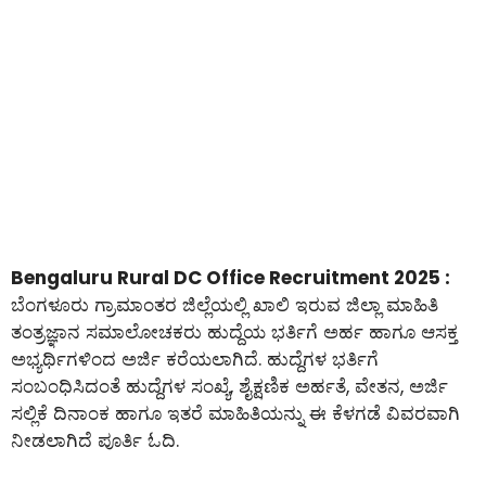
Bengaluru Rural DC Office Recruitment 2025 :
ಬೆಂಗಳೂರು ಗ್ರಾಮಾಂತರ ಜಿಲ್ಲೆಯಲ್ಲಿ ಖಾಲಿ ಇರುವ ಜಿಲ್ಲಾ ಮಾಹಿತಿ
ತಂತ್ರಜ್ಞಾನ ಸಮಾಲೋಚಕರು ಹುದ್ದೆಯ ಭರ್ತಿಗೆ ಅರ್ಹ ಹಾಗೂ ಆಸಕ್ತ
ಅಭ್ಯರ್ಥಿಗಳಿಂದ ಅರ್ಜಿ ಕರೆಯಲಾಗಿದೆ. ಹುದ್ದೆಗಳ ಭರ್ತಿಗೆ
ಸಂಬಂಧಿಸಿದಂತೆ ಹುದ್ದೆಗಳ ಸಂಖ್ಯೆ, ಶೈಕ್ಷಣಿಕ ಅರ್ಹತೆ, ವೇತನ, ಅರ್ಜಿ
ಸಲ್ಲಿಕೆ ದಿನಾಂಕ ಹಾಗೂ ಇತರೆ ಮಾಹಿತಿಯನ್ನು ಈ ಕೆಳಗಡೆ ವಿವರವಾಗಿ
ನೀಡಲಾಗಿದೆ ಪೂರ್ತಿ ಓದಿ.