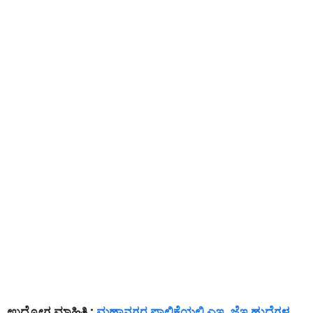
ಉದ್ಯೋಗ ಮಾಹಿತಿ :
ಮಹಾನಗರ ಪಾಲಿಕೆಯಲ್ಲಿ ಎಇ, ಜೆಇ ಹುದ್ದೆಗಳ