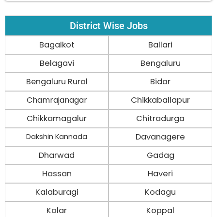
District Wise Jobs
Bagalkot
Ballari
Belagavi
Bengaluru
Bengaluru Rural
Bidar
Chamrajanagar
Chikkaballapur
Chikkamagalur
Chitradurga
Davanagere
Dakshin Kannada
Dharwad
Gadag
Hassan
Haveri
Kalaburagi
Kodagu
Kolar
Koppal