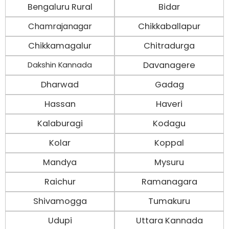
Bengaluru Rural
Bidar
Chamrajanagar
Chikkaballapur
Chikkamagalur
Chitradurga
Davanagere
Dakshin Kannada
Dharwad
Gadag
Hassan
Haveri
Kalaburagi
Kodagu
Kolar
Koppal
Mandya
Mysuru
Raichur
Ramanagara
Shivamogga
Tumakuru
Udupi
Uttara Kannada