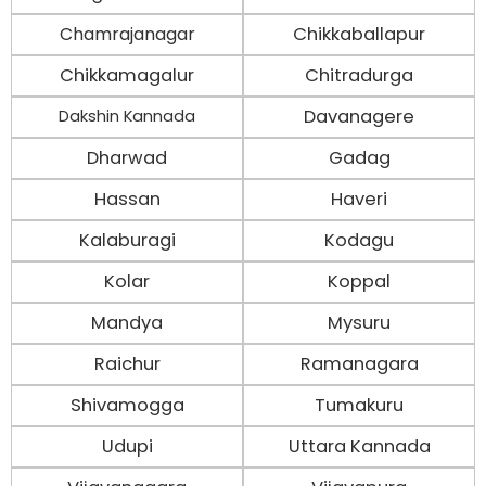
Chamrajanagar
Chikkaballapur
Chikkamagalur
Chitradurga
Davanagere
Dakshin Kannada
Dharwad
Gadag
Hassan
Haveri
Kalaburagi
Kodagu
Kolar
Koppal
Mandya
Mysuru
Raichur
Ramanagara
Shivamogga
Tumakuru
Udupi
Uttara Kannada