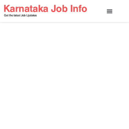
Karnataka State Jobs
Central Jobs
Other Jobs
Contact Us